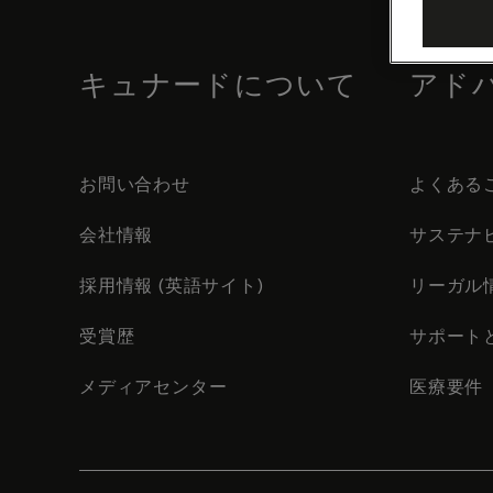
footer
content
キュナードについて
アド
お問い合わせ
よくある
会社情報
サステナ
採用情報 (英語サイト)
リーガル
受賞歴
サポート
メディアセンター
医療要件