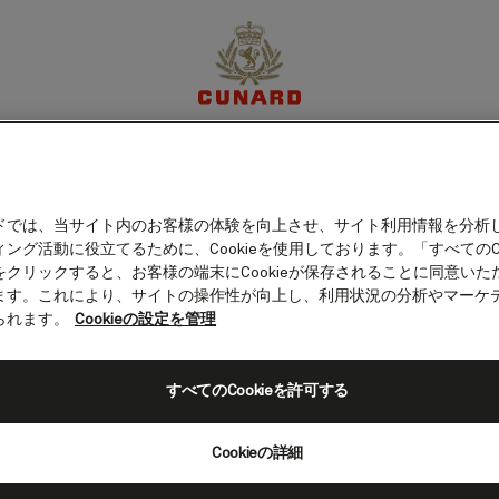
キシコ）
体験
目的地
クルーズ
特別限定オファー
マイア
ドでは、当サイト内のお客様の体験を向上させ、サイト利用情報を分析
ング活動に役立てるために、Cookieを使用しております。「すべてのCo
をクリックすると、お客様の端末にCookieが保存されることに同意いた
ます。これにより、サイトの操作性が向上し、利用状況の分析やマーケ
られます。
Cookieの設定を管理
すべてのCookieを許可する
Cookieの詳細