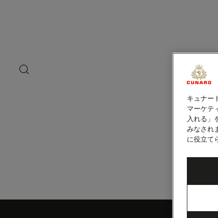
ペ
ー
ジ
内
マサトラン（メ
容
へ
ス
キ
search
洋上の
ッ
button
プ
キュナー
マーケティ
入れる」
みなされ
に役立て
Skip
to