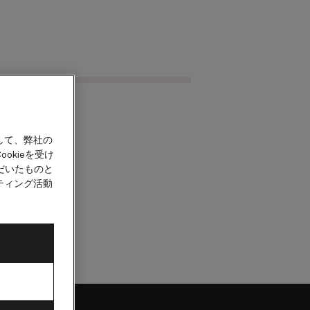
クルーズを検索
カウント
して、弊社の
okieを受け
だいたものと
ティング活動