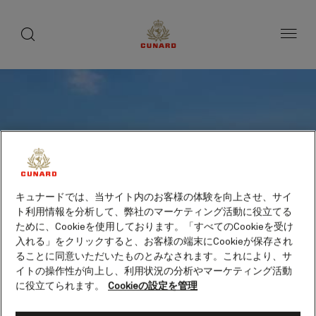
toggle
search
ペ
button
button
ー
ジ
内
容
へ
ス
キ
ッ
プ
キュナードでは、当サイト内のお客様の体験を向上させ、サイ
ト利用情報を分析して、弊社のマーケティング活動に役立てる
ために、Cookieを使用しております。「すべてのCookieを受け
入れる」をクリックすると、お客様の端末にCookieが保存され
ることに同意いただいたものとみなされます。これにより、サ
イトの操作性が向上し、利用状況の分析やマーケティング活動
に役立てられます。
Cookieの設定を管理
マンタ（エクアドル）