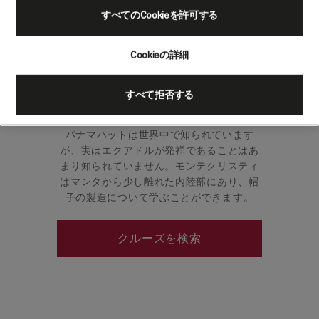
すべてのCookieを許可する
マンタはエクアドルの太平洋に面した海岸
Cookieの詳細
線のほぼ中間にあり、赤道直下に位置して
いる。スペインが1534年に同地域を征服す
る前に、この地域には少なくとも7つの異な
すべて拒否する
る文明がありました。
パナマハットは世界中で知られています
が、実はエクアドルが発祥であることはあ
まり知られていません。モンテクリスティ
はマンタから少し離れた内陸部にあり、帽
子の製造について学ぶことができます。
クルーズを検索