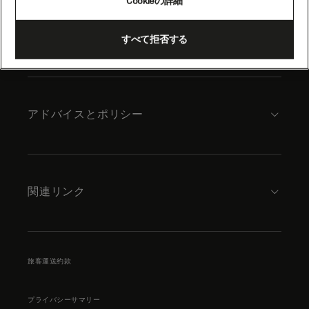
Cookieの詳細
content
キュナードについて
すべて拒否する
アドバイスとポリシー
関連リンク
旅客運送約款
プライバシーサマリー