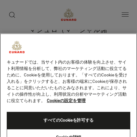
toggle
search
ペ
button
button
ー
ジ
内
容
マジュロ（マーシャル諸
へ
ス
島）
キ
ッ
プ
キュナードでは、当サイト内のお客様の体験を向上させ、サイ
ト利用情報を分析して、弊社のマーケティング活動に役立てる
クルーズを検索
ために、Cookieを使用しております。「すべてのCookieを受け
入れる」をクリックすると、お客様の端末にCookieが保存され
ることに同意いただいたものとみなされます。これにより、サ
イトの操作性が向上し、利用状況の分析やマーケティング活動
に役立てられます。
Cookieの設定を管理
すべてのCookieを許可する
Skip
to
footer