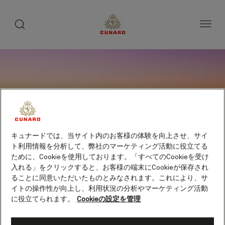
toggle
search
ペ
button
button
ー
ジ
内
容
へ
ス
キ
ッ
プ
キュナードでは、当サイト内のお客様の体験を向上させ、サイ
ト利用情報を分析して、弊社のマーケティング活動に役立てる
ために、Cookieを使用しております。「すべてのCookieを受け
入れる」をクリックすると、お客様の端末にCookieが保存され
ることに同意いただいたものとみなされます。これにより、サ
イトの操作性が向上し、利用状況の分析やマーケティング活動
に役立てられます。
Cookieの設定を管理
マゼラン海峡（チリ）（シ