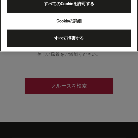
すべてのCookieを許可する
ーニッククルージング）
Cookieの詳細
大西洋と太平洋をつなぐこの海峡は、南ア
メリカ本土とティエラ・デル・フエゴの
すべて拒否する
島々の間を横切っています。切り立った山
並みが迫力ある氷河と出会う、荒涼とした
美しい風景をご堪能ください。
クルーズを検索
Skip
to
footer