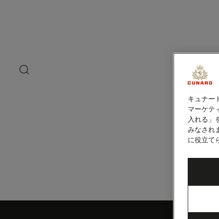
ペ
ー
ジ
内
ロード・ハウ島
容
へ
ス
キ
search
洋上の
ッ
button
プ
キュナー
マーケティ
入れる」
みなされ
に役立て
Skip
to