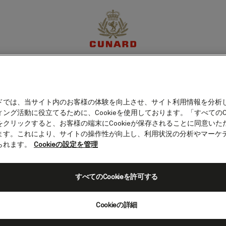
（オーストラリア）
体験
目的地
クルーズ
特別限定オファー
マイア
ドでは、当サイト内のお客様の体験を向上させ、サイト利用情報を分析
ング活動に役立てるために、Cookieを使用しております。「すべてのCo
をクリックすると、お客様の端末にCookieが保存されることに同意いた
ます。これにより、サイトの操作性が向上し、利用状況の分析やマーケ
られます。
Cookieの設定を管理
すべてのCookieを許可する
Cookieの詳細