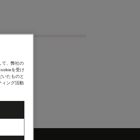
クルーズを検索
カウント
して、弊社の
okieを受け
だいたものと
ティング活動