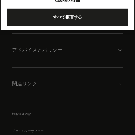
Cookieの詳細
content
キュナードについて
すべて拒否する
アドバイスとポリシー
関連リンク
旅客運送約款
プライバシーサマリー