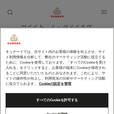
toggle
search
ペ
button
button
ー
ジ
内
容
ロングビーチ、カリフォル
へ
ス
ニア州（アメリカ）
キ
ッ
プ
キュナードでは、当サイト内のお客様の体験を向上させ、サイ
ト利用情報を分析して、弊社のマーケティング活動に役立てる
クルーズを検索
ために、Cookieを使用しております。「すべてのCookieを受け
入れる」をクリックすると、お客様の端末にCookieが保存され
ることに同意いただいたものとみなされます。これにより、サ
イトの操作性が向上し、利用状況の分析やマーケティング活動
に役立てられます。
Cookieの設定を管理
すべてのCookieを許可する
Skip
to
footer