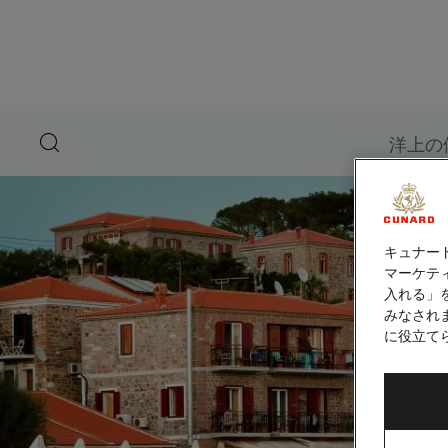
ペ
ー
ジ
内
容
へ
ス
キ
search
洋上の
ッ
button
プ
キュナー
マーケティ
入れる」
みなされ
に役立て