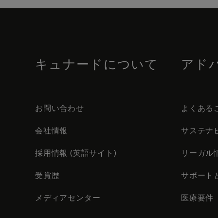
Skip
to
footer
content
キュナードについて
アド
お問い合わせ
よくある
会社情報
サステナ
採用情報 (英語サイト)
リーガル
受賞歴
サポート
メディアセンター
医療要件