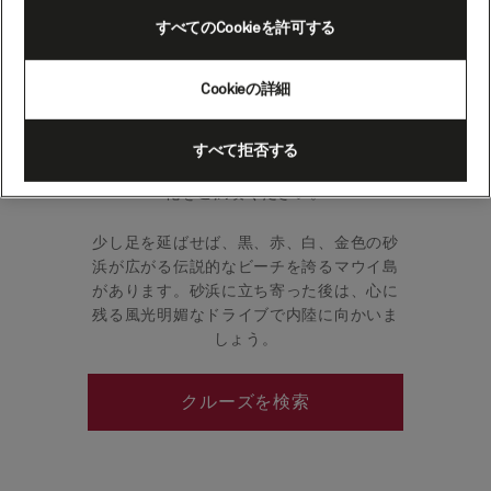
リカ）
すべてのCookieを許可する
Cookieの詳細
ハワイ州ラハイナの海岸からは、のどかな3
つの島へお越しいただけます。小さなラナ
イ島の心地よい砂浜と「神々の庭園」、モ
すべて拒否する
ロカイ島の伝統的なポリネシアの習慣や文
化をご満喫ください。
少し足を延ばせば、黒、赤、白、金色の砂
浜が広がる伝説的なビーチを誇るマウイ島
があります。砂浜に立ち寄った後は、心に
残る風光明媚なドライブで内陸に向かいま
しょう。
クルーズを検索