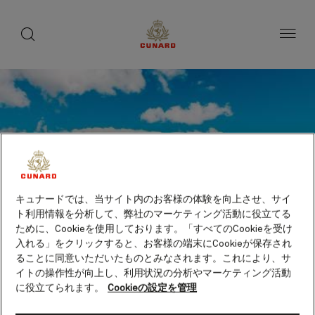
toggle
search
ペ
button
button
ー
ジ
内
容
へ
ス
キ
ッ
プ
キュナードでは、当サイト内のお客様の体験を向上させ、サイ
ト利用情報を分析して、弊社のマーケティング活動に役立てる
ために、Cookieを使用しております。「すべてのCookieを受け
入れる」をクリックすると、お客様の端末にCookieが保存され
ることに同意いただいたものとみなされます。これにより、サ
イトの操作性が向上し、利用状況の分析やマーケティング活動
に役立てられます。
Cookieの設定を管理
ラハイナ、ハワイ州（アメ