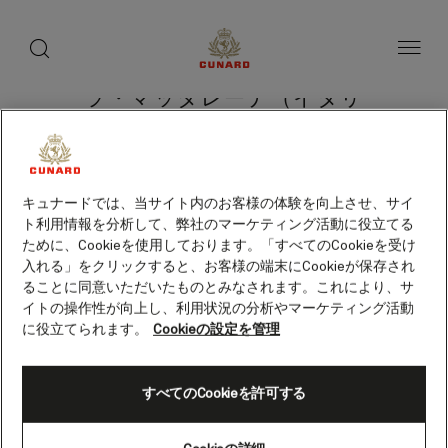
toggle
search
ペ
button
button
ー
ジ
内
容
ラ・マッダレーナ（イタリ
へ
ス
ア）
キ
ッ
プ
キュナードでは、当サイト内のお客様の体験を向上させ、サイ
ト利用情報を分析して、弊社のマーケティング活動に役立てる
クルーズを検索
ために、Cookieを使用しております。「すべてのCookieを受け
入れる」をクリックすると、お客様の端末にCookieが保存され
ることに同意いただいたものとみなされます。これにより、サ
イトの操作性が向上し、利用状況の分析やマーケティング活動
に役立てられます。
Cookieの設定を管理
すべてのCookieを許可する
Skip
to
footer