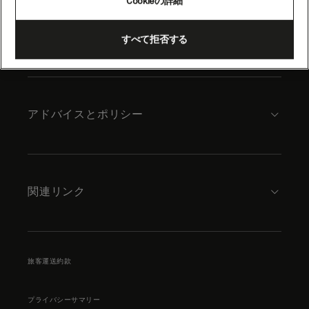
Cookieの詳細
content
キュナードについて
すべて拒否する
アドバイスとポリシー
関連リンク
旅客運送約款
プライバシーサマリー