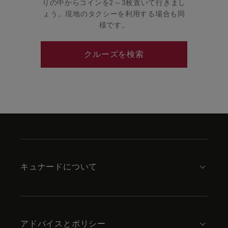
りの中からコインを2～3枚置いて行きまし
ょう。現地のタクシーを利用する場合も同
様です。
クルーズを検索
Skip
to
footer
content
キュナードについて
アドバイスとポリシー