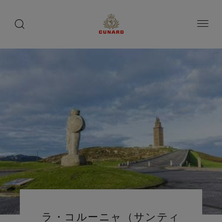
toggle
search
ペ
button
button
ー
ジ
内
容
へ
ス
キ
ッ
プ
ラ・コルーニャ（サンティ