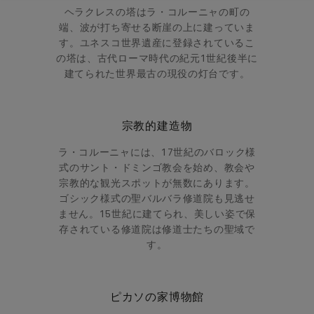
ヘラクレスの塔はラ・コルーニャの町の
端、波が打ち寄せる断崖の上に建っていま
す。ユネスコ世界遺産に登録されているこ
の塔は、古代ローマ時代の紀元1世紀後半に
建てられた世界最古の現役の灯台です。
宗教的建造物
ラ・コルーニャには、17世紀のバロック様
式のサント・ドミンゴ教会を始め、教会や
宗教的な観光スポットが無数にあります。
ゴシック様式の聖バルバラ修道院も見逃せ
ません。15世紀に建てられ、美しい姿で保
存されている修道院は修道士たちの聖域で
す。
ピカソの家博物館