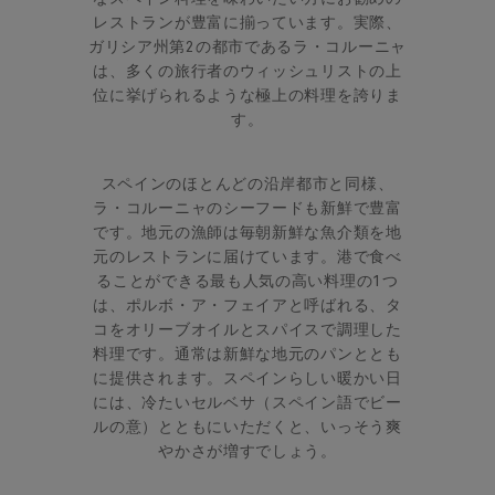
レストランが豊富に揃っています。
実際、
ガリシア州第2の都市であるラ・コルーニャ
は、多くの旅行者のウィッシュリストの上
位に挙げられるような極上の料理を誇りま
す。
スペインのほとんどの沿岸都市と同様、
ラ・コルーニャのシーフードも新鮮で豊富
です。地元の漁師は毎朝新鮮な魚介類を地
元のレストランに届けています。港で食べ
ることができる最も人気の高い料理の1つ
は、ポルボ・ア・フェイアと呼ばれる、タ
コをオリーブオイルとスパイスで調理した
料理です。通常は新鮮な地元のパンととも
に提供されます。スペインらしい暖かい日
には、冷たいセルベサ（スペイン語でビー
ルの意）とともにいただくと、いっそう爽
やかさが増すでしょう。