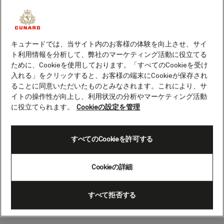
芸術の歴史とガラスのバルコニーで有名な
この港町の寄港中は、ピカソの足跡をたど
ったり、ドラマチックな海岸線を背景に乾
キュナードでは、当サイト内のお客様の体験を向上させ、サイ
ト利用情報を分析して、弊社のマーケティング活動に役立てる
杯したり、目を見張るような建物が点在す
ために、Cookieを使用しております。「すべてのCookieを受け
る歴史ある通りを散策したりといった楽し
入れる」をクリックすると、お客様の端末にCookieが保存され
み方があります。
ることに同意いただいたものとみなされます。これにより、サ
イトの操作性が向上し、利用状況の分析やマーケティング活動
に役立てられます。
Cookieの設定を管理
ラ・コルーニャの人気観光
スポット
すべてのCookieを許可する
ヘラクレスの塔
Cookieの詳細
ギリシャ神話で最も象徴的な英雄にちなん
で名付けられた灯台を、スペインの真ん中
で見つけるとは意外に思うかもしれませ
すべて拒否する
ん。