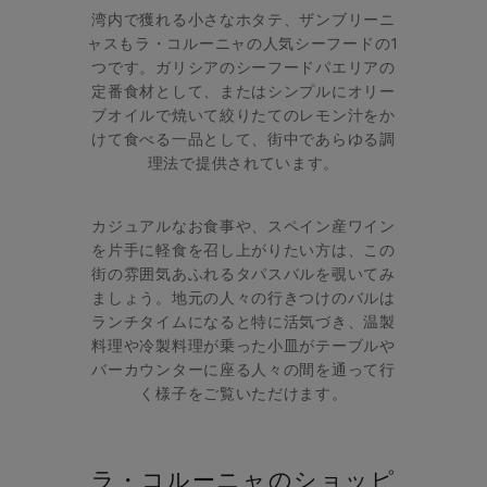
湾内で獲れる小さなホタテ、ザンブリーニ
ャスもラ・コルーニャの人気シーフードの1
つです。ガリシアのシーフードパエリアの
定番食材として、またはシンプルにオリー
ブオイルで焼いて絞りたてのレモン汁をか
けて食べる一品として、街中であらゆる調
理法で提供されています。
カジュアルなお食事や、スペイン産ワイン
を片手に軽食を召し上がりたい方は、この
街の雰囲気あふれるタパスバルを覗いてみ
ましょう。地元の人々の行きつけのバルは
ランチタイムになると特に活気づき、温製
料理や冷製料理が乗った小皿がテーブルや
バーカウンターに座る人々の間を通って行
く様子をご覧いただけます。
ラ・コルーニャのショッピ