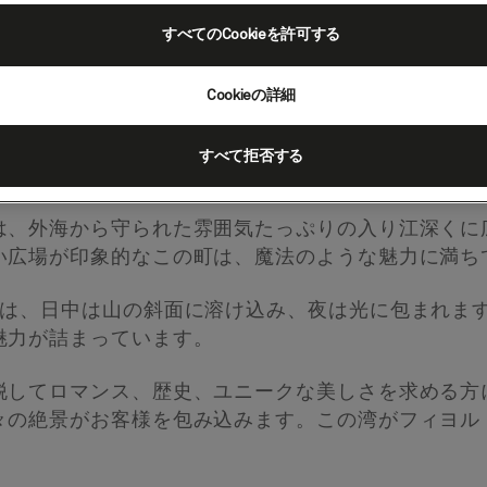
すべてのCookieを許可する
Cookieの詳細
ネグロ）
すべて拒否する
は、外海から守られた雰囲気たっぷりの入り江深くに
い広場が印象的なこの町は、魔法のような魅力に満ち
壁は、日中は山の斜面に溶け込み、夜は光に包まれま
魅力が詰まっています。
脱してロマンス、歴史、ユニークな美しさを求める方
々の絶景がお客様を包み込みます。この湾がフィヨル