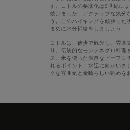
す。コトルの要塞化は9世紀にま
続けました。アクティブな気分なら
う。このハイキングを頑張った
まめに水分補給をしましょう。
コトルは、徒歩で観光し、雰囲
り、伝統的なモンテネグロ料理
ス、米を使った濃厚なビーフシ
れるポイント、水辺に向かいま
クな雰囲気と素晴らしい眺めを
Skip
to
footer
content