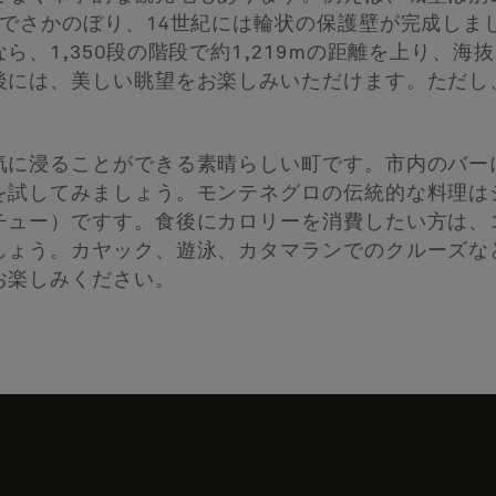
でさかのぼり、14世紀には輪状の保護壁が完成しま
、1,350段の階段で約1,219mの距離を上り、海
後には、美しい眺望をお楽しみいただけます。ただし
気に浸ることができる素晴らしい町です。市内のバー
を試してみましょう。モンテネグロの伝統的な料理は
チュー）ですす。食後にカロリーを消費したい方は、
しょう。カヤック、遊泳、カタマランでのクルーズな
お楽しみください。