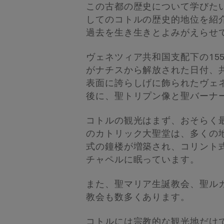
この古都の歴史について学びた
してのコトルの歴史的地位を紹
過去を生き生きとよみがえらせ
ヴェネツィア共和国支配下の15
がナチスから解放された日付、
表面に誇らしげに飾られたヴェ
後に、聖トリプン像と聖バーナ
コトルの観光はまず、おそらく
のカトリック大聖堂は、多くの地
式の鐘楼が増築され、コリント
チャペルに眠っています。
また、聖マリア生誕教会、聖ル
教会も数多くあります。
コトルには宗教的な観光地だけ