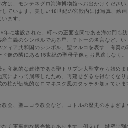
い方は、モンテネグロ海洋博物館へお出かけください
介しています。美しい18世紀の宮殿内には写真、絵
ています。
55年に建設された、町への正面玄関である海の門も
共産主義のシンボルである星、チトーの名言など、い
ネツィア共和国のシンボル、聖マルコを表す「有翼の
ード像の隣にある15世紀の聖母子像もお見逃しなく。
最も印象的な建物である聖トリプン大聖堂から始めま
震によって崩壊したため、再建せざるを得なくなりま
式の柱が伝統的なロマネスク風のタッチを加えていま
カ教会、聖ニコラ教会など、コトルの歴史のさまざま
でなく軍事的な観光地もあります。例えば、城壁は別