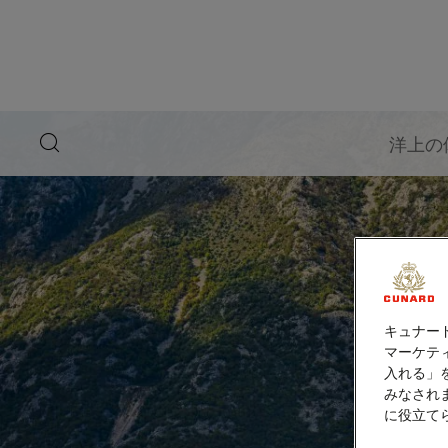
ペ
ー
ジ
内
容
へ
ス
キ
search
洋上の
ッ
button
プ
キュナー
マーケティ
入れる」
みなされ
に役立て