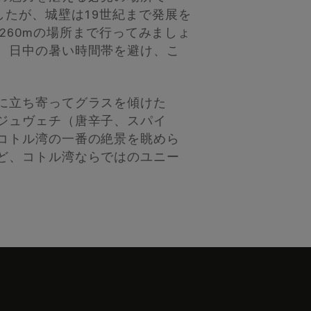
したが、城壁は19世紀まで発展を
抜260mの場所まで行ってみましょ
、日中の暑い時間帯を避け、こ
に立ち寄ってグラスを傾けた
ジュヴェチ（唐辛子、スパイ
コトル湾の一番の絶景を眺めら
ど、コトル湾ならではのユニー