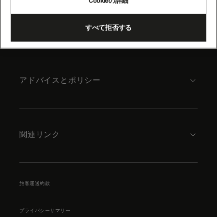
Cookieの詳細
content
キュナードについて
すべて拒否する
アドバイスとポリシー
関連リンク
旅客運送約款
プライバシーサマリー