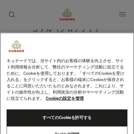
toggle
search
ペ
button
button
ー
ジ
内
容
コトル（クロアチア）
へ
ス
キ
ッ
プ
クルーズを検索
キュナードでは、当サイト内のお客様の体験を向上させ、サイ
ト利用情報を分析して、弊社のマーケティング活動に役立てる
ために、Cookieを使用しております。「すべてのCookieを受け
入れる」をクリックすると、お客様の端末にCookieが保存され
ることに同意いただいたものとみなされます。これにより、サ
イトの操作性が向上し、利用状況の分析やマーケティング活動
に役立てられます。
Cookieの設定を管理
すべてのCookieを許可する
Skip
to
footer