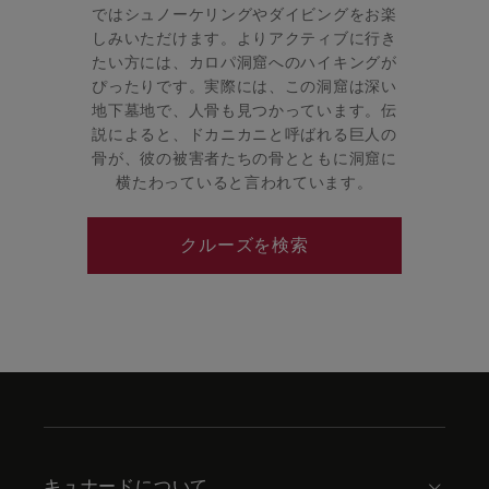
ではシュノーケリングやダイビングをお楽
しみいただけます。よりアクティブに行き
たい方には、カロパ洞窟へのハイキングが
ぴったりです。実際には、この洞窟は深い
地下墓地で、人骨も見つかっています。伝
説によると、ドカニカニと呼ばれる巨人の
骨が、彼の被害者たちの骨とともに洞窟に
横たわっていると言われています。
クルーズを検索
Skip
to
footer
content
キュナードについて