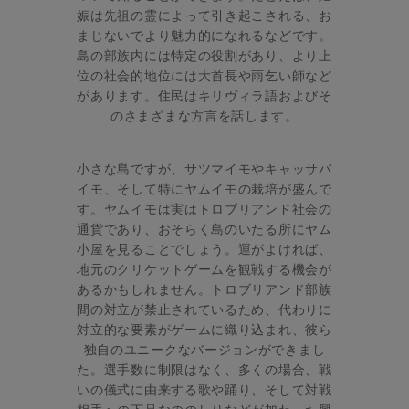
娠は先祖の霊によって引き起こされる、お
まじないでより魅力的になれるなどです。
島の部族内には特定の役割があり、より上
位の社会的地位には大首長や雨乞い師など
があります。住民はキリヴィラ語およびそ
のさまざまな方言を話します。
小さな島ですが、サツマイモやキャッサバ
イモ、そして特にヤムイモの栽培が盛んで
す。ヤムイモは実はトロブリアンド社会の
通貨であり、おそらく島のいたる所にヤム
小屋を見ることでしょう。運がよければ、
地元のクリケットゲームを観戦する機会が
あるかもしれません。トロブリアンド部族
間の対立が禁止されているため、代わりに
対立的な要素がゲームに織り込まれ、彼ら
独自のユニークなバージョンができまし
た。選手数に制限はなく、多くの場合、戦
いの儀式に由来する歌や踊り、そして対戦