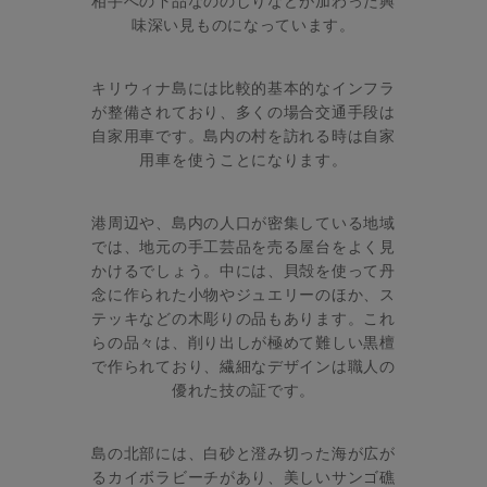
相手への下品なののしりなどが加わった興
味深い見ものになっています。
キリウィナ島には比較的基本的なインフラ
が整備されており、多くの場合交通手段は
自家用車です。島内の村を訪れる時は自家
用車を使うことになります。
港周辺や、島内の人口が密集している地域
では、地元の手工芸品を売る屋台をよく見
かけるでしょう。中には、貝殻を使って丹
念に作られた小物やジュエリーのほか、ス
テッキなどの木彫りの品もあります。これ
らの品々は、削り出しが極めて難しい黒檀
で作られており、繊細なデザインは職人の
優れた技の証です。
島の北部には、白砂と澄み切った海が広が
るカイボラビーチがあり、美しいサンゴ礁