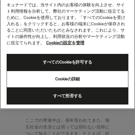
ンド諸島（パプアニューギ
キュナードでは、当サイト内のお客様の体験を向上させ、サイ
ト利用情報を分析して、弊社のマーケティング活動に役立てる
ニア）
ために、Cookieを使用しております。「すべてのCookieを受け
入れる」をクリックすると、お客様の端末にCookieが保存され
ることに同意いただいたものとみなされます。これにより、サ
全長約40km、幅約8kmのキリウィナ島は、
イトの操作性が向上し、利用状況の分析やマーケティング活動
に役立てられます。
Cookieの設定を管理
トロブリアンド諸島最大の島です。パプア
ニューギニアの東海岸沖に位置し、熱帯雨
林やサンゴ礁、洞窟の探検などをお楽しみ
すべてのCookieを許可する
いただけます。
キリウィナ島は、パプアニューギニアのミ
Cookieの詳細
ルン湾州の一部です。トロブリアンド諸島
で最大の島であり、総面積450km²の群島に
すべて拒否する
住む12,000人余りの人口のほとんどがこの
島に住んでいます。
ここでの寄港中は、長年培われてきた、地
元社会の生活とは切っては切れない信仰に
ついて知ることができます。たとえば、妊