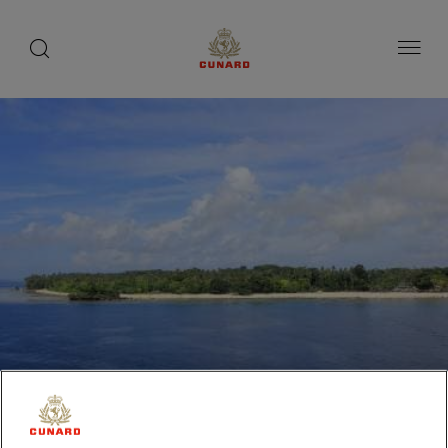
toggle
search
ペ
button
button
ー
ジ
内
容
へ
ス
キ
ッ
プ
キリウィナ島、トロブリア