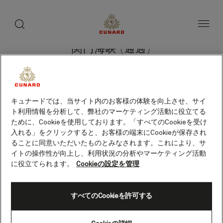
toggle
search
ペ
button
button
ー
ジ
内
容
関門海峡 (通過)
へ
ス
キ
ッ
プ
キュナードでは、当サイト内のお客様の体験を向上させ、サイ
ト利用情報を分析して、弊社のマーケティング活動に役立てる
ために、Cookieを使用しております。「すべてのCookieを受け
クルーズを検索
入れる」をクリックすると、お客様の端末にCookieが保存され
ることに同意いただいたものとみなされます。これにより、サ
イトの操作性が向上し、利用状況の分析やマーケティング活動
に役立てられます。
Cookieの設定を管理
すべてのCookieを許可する
Skip
to
footer