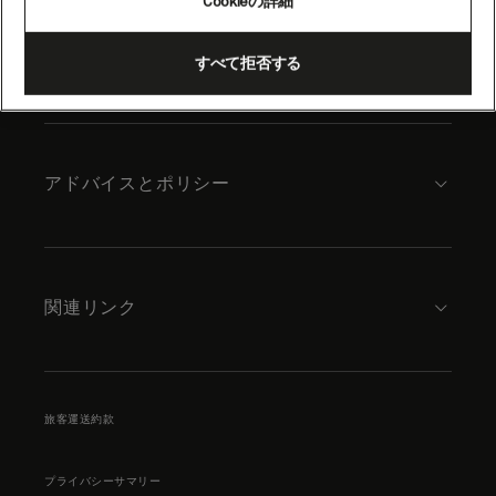
Cookieの詳細
content
キュナードについて
すべて拒否する
アドバイスとポリシー
関連リンク
旅客運送約款
プライバシーサマリー