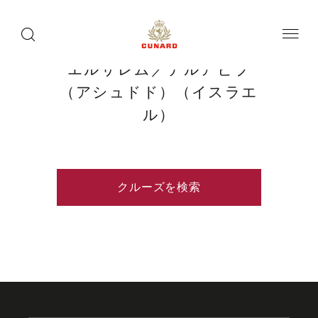
toggle
search
ペ
button
button
ー
ジ
内
容
エルサレム／テルアビブ
へ
ス
（アシュドド）（イスラエ
キ
ッ
ル）
プ
クルーズを検索
Skip
to
footer