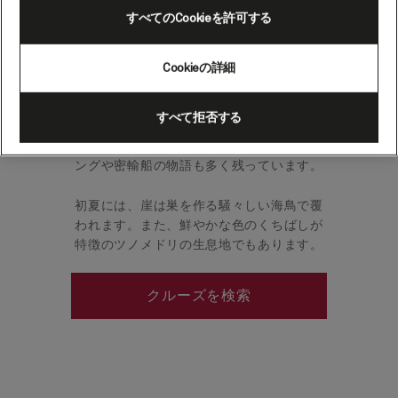
（英国）(シーニッククルー
すべてのCookieを許可する
ジング）
Cookieの詳細
フォース湾の端に沿って航海していると、
すべて拒否する
メイ島が見えてきます。ここは騒々しい海
鳥やアザラシが不思議と混在し、ヴァイキ
ングや密輸船の物語も多く残っています。
初夏には、崖は巣を作る騒々しい海鳥で覆
われます。また、鮮やかな色のくちばしが
特徴のツノメドリの生息地でもあります。
クルーズを検索