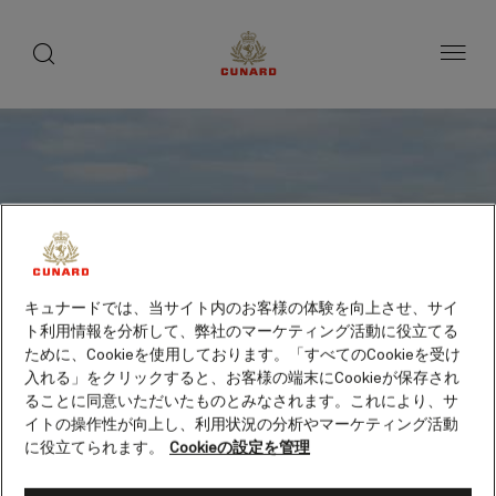
toggle
search
ペ
button
button
ー
ジ
内
容
へ
ス
キ
ッ
プ
キュナードでは、当サイト内のお客様の体験を向上させ、サイ
ト利用情報を分析して、弊社のマーケティング活動に役立てる
ために、Cookieを使用しております。「すべてのCookieを受け
入れる」をクリックすると、お客様の端末にCookieが保存され
ることに同意いただいたものとみなされます。これにより、サ
イトの操作性が向上し、利用状況の分析やマーケティング活動
に役立てられます。
Cookieの設定を管理
メイ島、スコットランド