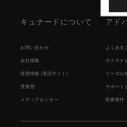
footer
content
キュナードについて
アド
お問い合わせ
よくある
会社情報
サステナ
採用情報 (英語サイト)
リーガル
受賞歴
サポート
メディアセンター
医療要件