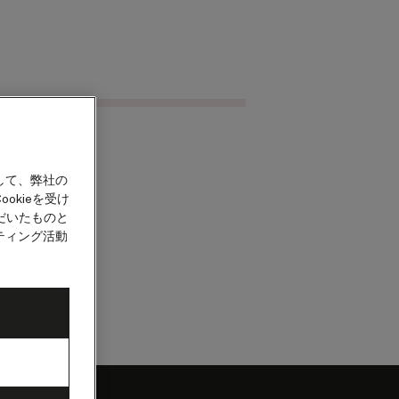
クルーズを検索
カウント
して、弊社の
okieを受け
だいたものと
ティング活動