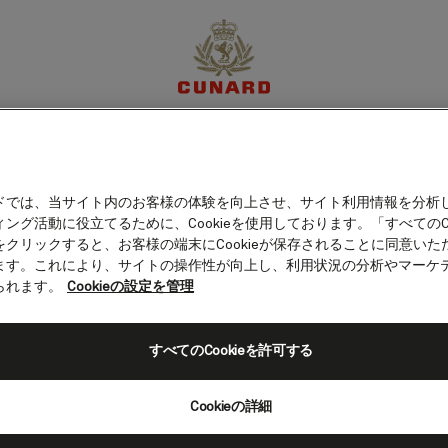
ス島（グレートブリテ
体験
目的地
クルーズ
特別限定オファー
マイア
ドでは、当サイト内のお客様の体験を向上させ、サイト利用情報を分析
ング活動に役立てるために、Cookieを使用しております。「すべてのCo
をクリックすると、お客様の端末にCookieが保存されることに同意いた
ます。これにより、サイトの操作性が向上し、利用状況の分析やマーケ
られます。
Cookieの設定を管理
すべてのCookieを許可する
Cookieの詳細