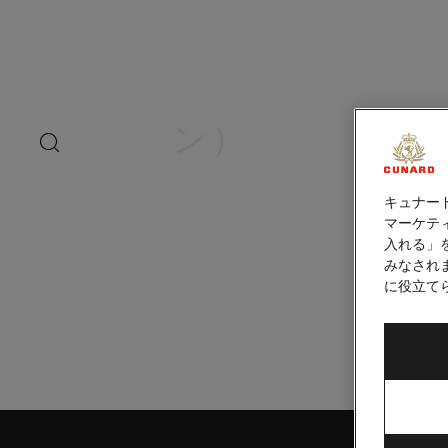
ペ
ー
ジ
内
インターカレン
容
へ
ス
ン）
キ
search
洋上の
ッ
button
プ
キュナー
マーケティ
入れる」
みなされ
に役立て
Skip
to