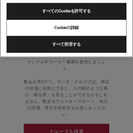
ルスからのツアー）（メキ
すべてのCookieを許可する
シコ）
Cookieの詳細
オアハカ州のリゾート地、ウアトゥルコ
は、透き通った海に面した9つの湾、多くの
すべて拒否する
自然豊かなビーチ、鮮やかなサンゴ礁で有
名です。内陸部に出かけて緑が生い茂るジ
ャングルやコーヒー農園を観光しましょ
う。
数ある湾の1つ、サンタ・クルスでは、海辺
の岩場に自然にできた、人の顔のような形
の「眠る男」を見ることができるかもしれ
ません。数あるウォータースポーツ、地元
の市場、考古学的名所をお楽しみくださ
い。
クルーズを検索