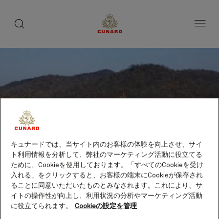
toggle
search
ペ
button
button
ー
ジ
内
容
へ
ス
キ
ッ
プ
キュナードでは、当サイト内のお客様の体験を向上させ、サイ
ト利用情報を分析して、弊社のマーケティング活動に役立てる
ために、Cookieを使用しております。「すべてのCookieを受け
入れる」をクリックすると、お客様の端末にCookieが保存され
ることに同意いただいたものとみなされます。これにより、サ
イトの操作性が向上し、利用状況の分析やマーケティング活動
に役立てられます。
Cookieの設定を管理
ウアトゥルコ（サンタ・ク