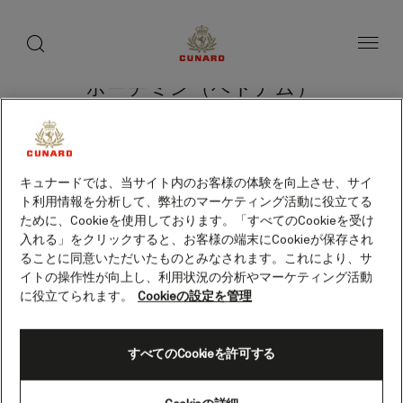
toggle
search
ペ
button
button
ー
ジ
内
容
ホーチミン（ベトナム）
へ
ス
キ
ッ
プ
クルーズを検索
キュナードでは、当サイト内のお客様の体験を向上させ、サイ
ト利用情報を分析して、弊社のマーケティング活動に役立てる
ために、Cookieを使用しております。「すべてのCookieを受け
入れる」をクリックすると、お客様の端末にCookieが保存され
ることに同意いただいたものとみなされます。これにより、サ
イトの操作性が向上し、利用状況の分析やマーケティング活動
に役立てられます。
Cookieの設定を管理
すべてのCookieを許可する
Skip
to
footer