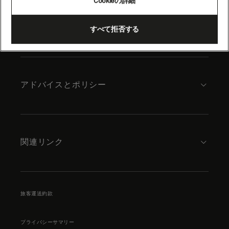
Cookieの詳細
content
キュナードについて
すべて拒否する
アドバイスとポリシー
関連リンク
旅客運送約款
プライバシーサマリー