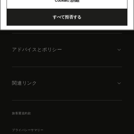
Cookieの詳細
content
キュナードについて
すべて拒否する
アドバイスとポリシー
関連リンク
旅客運送約款
プライバシーサマリー