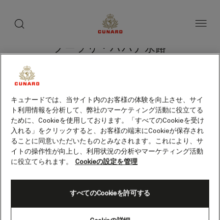
toggle
search
ペ
button
button
ー
ジ
内
容
ブーラリ・ハバナ水路
へ
ス
キ
ッ
プ
クルーズを検索
キュナードでは、当サイト内のお客様の体験を向上させ、サイ
ト利用情報を分析して、弊社のマーケティング活動に役立てる
ために、Cookieを使用しております。「すべてのCookieを受け
入れる」をクリックすると、お客様の端末にCookieが保存され
ることに同意いただいたものとみなされます。これにより、サ
イトの操作性が向上し、利用状況の分析やマーケティング活動
に役立てられます。
Cookieの設定を管理
すべてのCookieを許可する
Skip
to
footer