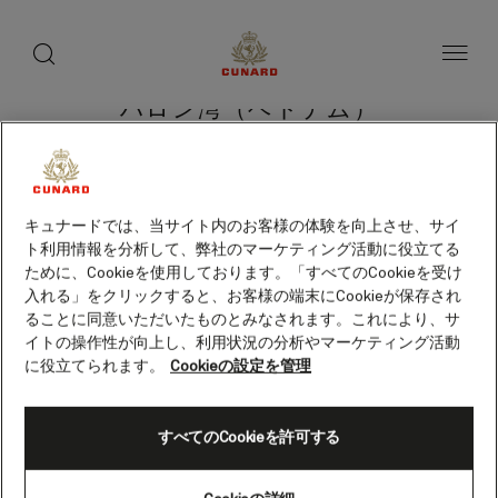
toggle
search
ペ
button
button
ー
ジ
内
容
ハロン湾（ベトナム）
へ
ス
キ
ッ
プ
クルーズを検索
キュナードでは、当サイト内のお客様の体験を向上させ、サイ
ト利用情報を分析して、弊社のマーケティング活動に役立てる
ために、Cookieを使用しております。「すべてのCookieを受け
入れる」をクリックすると、お客様の端末にCookieが保存され
ることに同意いただいたものとみなされます。これにより、サ
イトの操作性が向上し、利用状況の分析やマーケティング活動
に役立てられます。
Cookieの設定を管理
すべてのCookieを許可する
Skip
to
footer