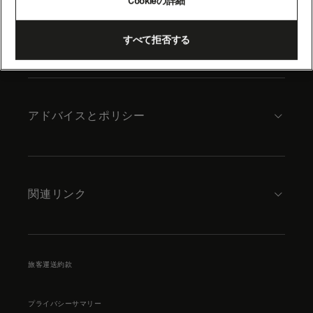
Cookieの詳細
content
キュナードについて
すべて拒否する
アドバイスとポリシー
関連リンク
旅客運送約款
プライバシーサマリー