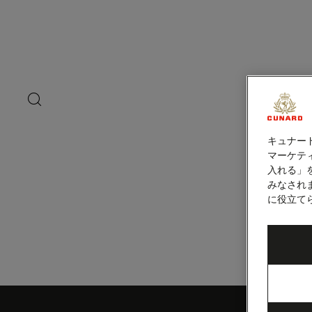
ペ
ー
ジ
内
ハーフムーンケ
容
へ
ス
キ
search
洋上の
ッ
button
プ
キュナー
マーケティ
入れる」
みなされ
に役立て
Skip
to