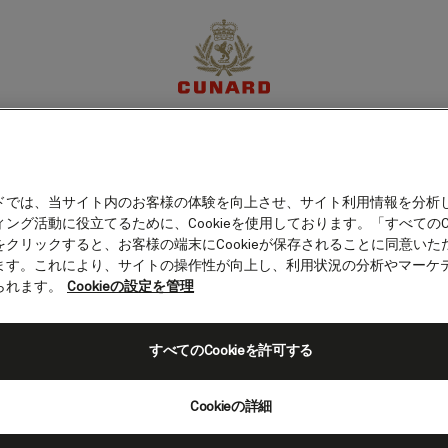
イ（バハマ）
体験
目的地
クルーズ
特別限定オファー
マイア
ドでは、当サイト内のお客様の体験を向上させ、サイト利用情報を分析
ング活動に役立てるために、Cookieを使用しております。「すべてのCo
をクリックすると、お客様の端末にCookieが保存されることに同意いた
ます。これにより、サイトの操作性が向上し、利用状況の分析やマーケ
られます。
Cookieの設定を管理
すべてのCookieを許可する
Cookieの詳細