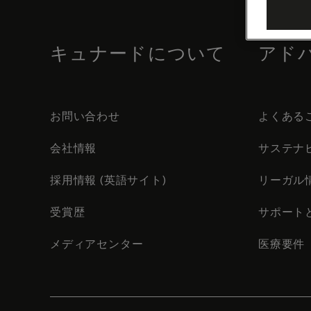
footer
content
キュナードについて
アド
お問い合わせ
よくある
会社情報
サステナ
採用情報 (英語サイト)
リーガル
受賞歴
サポート
メディアセンター
医療要件