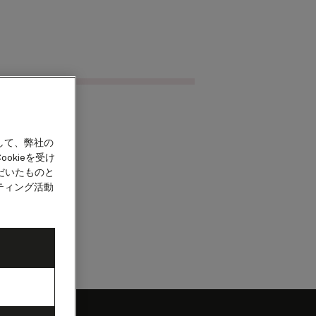
クルーズを検索
カウント
して、弊社の
okieを受け
だいたものと
ティング活動