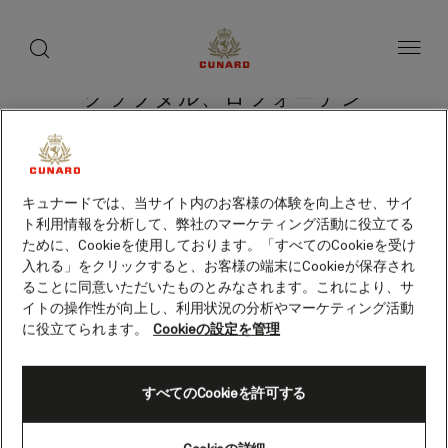
toggle
search
ペ
button
button
ー
ジ
内
容
グラブダル、ロフォーテン
へ
ス
諸島（ノルウェー）
キ
ッ
プ
キュナードでは、当サイト内のお客様の体験を向上させ、サイ
ト利用情報を分析して、弊社のマーケティング活動に役立てる
クルーズを検索
ために、Cookieを使用しております。「すべてのCookieを受け
入れる」をクリックすると、お客様の端末にCookieが保存され
ることに同意いただいたものとみなされます。これにより、サ
イトの操作性が向上し、利用状況の分析やマーケティング活動
に役立てられます。
Cookieの設定を管理
すべてのCookieを許可する
Skip
to
footer