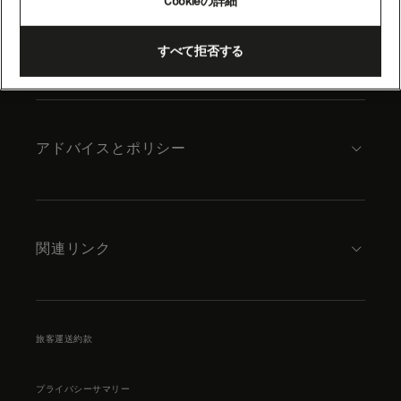
Cookieの詳細
content
キュナードについて
すべて拒否する
アドバイスとポリシー
関連リンク
旅客運送約款
プライバシーサマリー