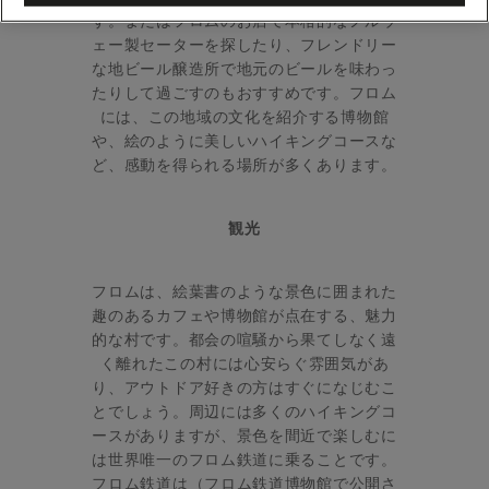
す。またはフロムのお店で本格的なノルウ
ェー製セーターを探したり、フレンドリー
な地ビール醸造所で地元のビールを味わっ
たりして過ごすのもおすすめです。フロム
には、この地域の文化を紹介する博物館
や、絵のように美しいハイキングコースな
ど、感動を得られる場所が多くあります。
観光
フロムは、絵葉書のような景色に囲まれた
趣のあるカフェや博物館が点在する、魅力
的な村です。都会の喧騒から果てしなく遠
く離れたこの村には心安らぐ雰囲気があ
り、アウトドア好きの方はすぐになじむこ
とでしょう。周辺には多くのハイキングコ
ースがありますが、景色を間近で楽しむに
は世界唯一のフロム鉄道に乗ることです。
フロム鉄道は（フロム鉄道博物館で公開さ