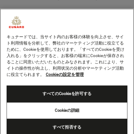
この寄港地は鉄道ファンの方におすすめで
す。小さなフロムの村から、世界的に有名
な魅力たっぷりの線路が約21kmにわたって
伸び、列車がソグネフィヨルドの壮大な氷
キュナードでは、当サイト内のお客様の体験を向上させ、サイ
河沿いをゆっくりと蛇行しながら登ってい
ト利用情報を分析して、弊社のマーケティング活動に役立てる
ために、Cookieを使用しております。「すべてのCookieを受け
きます。
入れる」をクリックすると、お客様の端末にCookieが保存され
ることに同意いただいたものとみなされます。これにより、サ
フロムへようこそ
イトの操作性が向上し、利用状況の分析やマーケティング活動
に役立てられます。
Cookieの設定を管理
広大なソグネフィヨルドの支流であるアウ
ルランフィヨルドの端に位置するフラーム
は、ノルウェーの突き抜けるような青いフ
すべてのCookieを許可する
ィヨルドと一面の山々に囲まれた、魅惑的
なロケーションで知られる村だ。ここでの
Cookieの詳細
寄港中は、歴史あるフロム鉄道に乗車する
絶好のチャンスです。自然の風景で多くの
観光客を魅了してきたこの鉄道での旅は、
すべて拒否する
村の美しさを存分に満喫するのに最適で