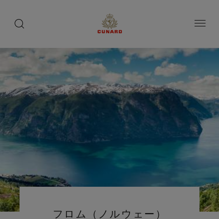
toggle
search
ペ
button
button
ー
ジ
内
容
へ
ス
キ
ッ
プ
フロム（ノルウェー）