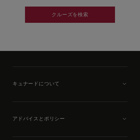
クルーズを検索
Skip
to
footer
content
キュナードについて
アドバイスとポリシー