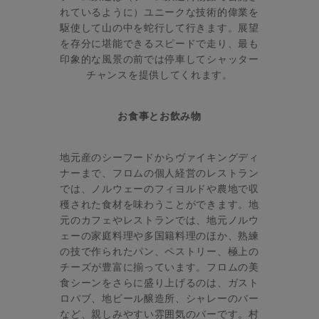
れているように）ユニークな技術的偉業を
駆使して山の中を蛇行して行きます。展望
を存分に堪能できるスピードで走り、最も
印象的な風景の前では停車してシャッター
チャンスを提供してくれます。
お食事とお飲み物
地元産のシーフードからヴァイキングディ
ナーまで、フロムの個人経営のレストラン
では、ノルウェーのフィヨルドや農地で収
穫された食材を味わうことができます。地
元のカフェやレストランでは、地元ノルウ
ェーの家庭料理や多国籍料理のほか、熟練
の技で作られたパン、ペストリー、極上の
チーズが豊富に揃っています。フロムの美
食シーンをさらに盛り上げるのは、ガスト
ロパブ、地ビール醸造所、シャレーのバー
など、親しみやすい雰囲気のバーです。村