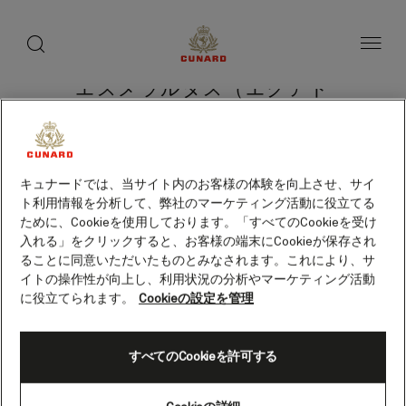
toggle
search
ペ
button
button
ー
ジ
内
容
エスメラルダス（エクアド
へ
ス
ル）
キ
ッ
プ
キュナードでは、当サイト内のお客様の体験を向上させ、サイ
ト利用情報を分析して、弊社のマーケティング活動に役立てる
クルーズを検索
ために、Cookieを使用しております。「すべてのCookieを受け
入れる」をクリックすると、お客様の端末にCookieが保存され
ることに同意いただいたものとみなされます。これにより、サ
イトの操作性が向上し、利用状況の分析やマーケティング活動
に役立てられます。
Cookieの設定を管理
すべてのCookieを許可する
Skip
to
footer