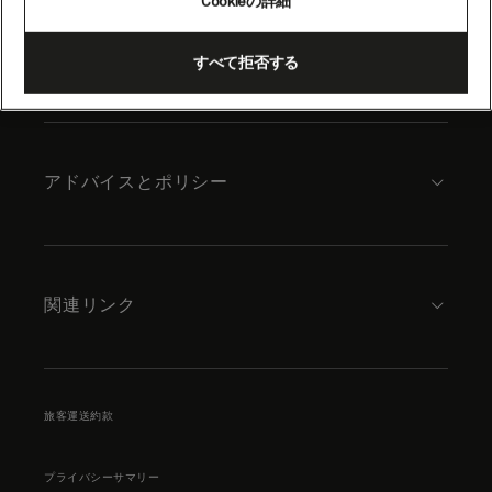
Cookieの詳細
content
キュナードについて
すべて拒否する
アドバイスとポリシー
関連リンク
旅客運送約款
プライバシーサマリー