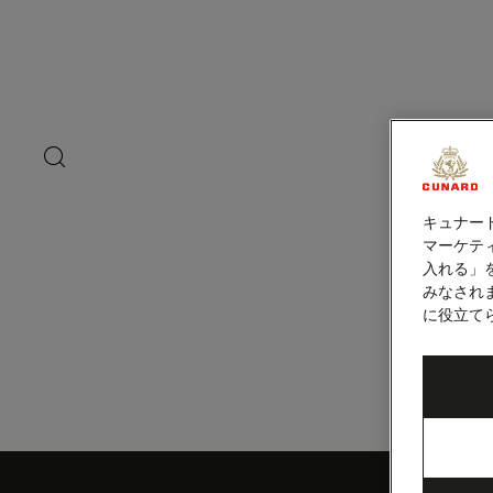
ペ
ー
ジ
内
エンセナダ（メ
容
へ
ス
キ
search
洋上の
ッ
button
プ
キュナー
マーケティ
入れる」
みなされ
に役立て
Skip
to