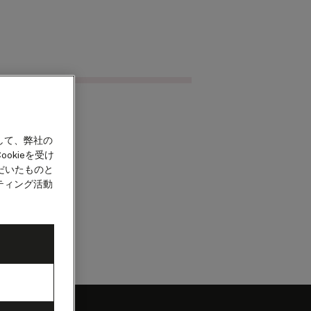
クルーズを検索
カウント
して、弊社の
okieを受け
だいたものと
ティング活動