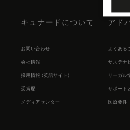
footer
content
キュナードについて
アド
お問い合わせ
よくある
会社情報
サステナ
採用情報 (英語サイト)
リーガル
受賞歴
サポート
メディアセンター
医療要件