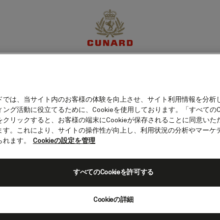
キシコ）
体験
目的地
クルーズ
特別限定オファー
マイア
ドでは、当サイト内のお客様の体験を向上させ、サイト利用情報を分析
ング活動に役立てるために、Cookieを使用しております。「すべてのCo
をクリックすると、お客様の端末にCookieが保存されることに同意いた
ます。これにより、サイトの操作性が向上し、利用状況の分析やマーケ
られます。
Cookieの設定を管理
すべてのCookieを許可する
Cookieの詳細