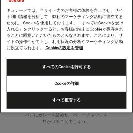
キュナードでは、当サイト内のお客様の体験を向上させ、サイ
ト利用情報を分析して、弊社のマーケティング活動に役立てる
ダーバンは、長いビーチフロントとインド
ために、Cookieを使用しております。「すべてのCookieを受け
洋を望むガラス張りの建物が魅力的な都市
入れる」をクリックすると、お客様の端末にCookieが保存され
です。内陸部や壮大な風景、アフリカ固有
ることに同意いただいたものとみなされます。これにより、サ
の野生動物は、お客様をきっととりこにす
イトの操作性が向上し、利用状況の分析やマーケティング活動
ることでしょう。
に役立てられます。
Cookieの設定を管理
ダーバンは素晴らしく多文化的な宝石のよ
うな都市であり、インド国外では最大のイ
すべてのCookieを許可する
ンド人コミュニティーです。ヴィクトリ
ア・ストリート・マーケットは、インドに
いるような気分にさせてくれます。多くの
Cookieの詳細
人が単に「オールド・ヴィック」と呼ぶこ
の市場では、カラフルな色の屋台に赤や黄
すべて拒否する
色のスパイスが並び、お香のかぐわしい香
りが漂います。飲食店では、半分に切った
パンにカレーを詰めた「バニーチャウ」を
見かけることでしょう。