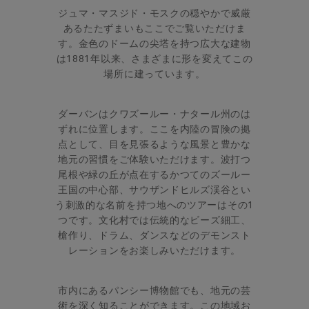
ジュマ・マスジド・モスクの穏やかで威厳
あるたたずまいもここでご覧いただけま
す。金色のドームの尖塔を持つ広大な建物
は1881年以来、さまざまに形を変えてこの
場所に建っています。
ダーバンはクワズールー・ナタール州のは
ずれに位置します。ここを内陸の冒険の拠
点として、目を見張るような風景と豊かな
地元の習慣をご体験いただけます。波打つ
尾根や緑の丘が点在するかつてのズールー
王国の中心部、サウザンドヒルズ渓谷とい
う刺激的な名前を持つ地へのツアーはその1
つです。文化村では伝統的なビーズ細工、
槍作り、ドラム、ダンスなどのデモンスト
レーションをお楽しみいただけます。
市内にあるパンシー博物館でも、地元の芸
術を深く知ることができます。この地域お