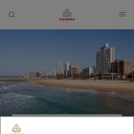
toggle
search
ペ
button
button
ー
ジ
内
容
へ
ス
キ
ッ
プ
ダーバン（南アフリカ）