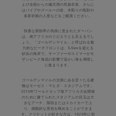
よび全国からの儀式用の民族衣装、さらに
はパイプやズールーの壺、木彫りの彫刻や
多産祈願の人形などをご鑑賞ください。
快適な亜熱帯の気候に恵まれたダーバン
は、南アフリカのリビエラとも言えるでし
ょう。「ゴールデンマイル」と呼ばれる魅
力的なビーチフロントは、5.6kmを超える
砂浜の海岸で、サーファーやスイマーがモ
ザンビーク海流の影響で温かい海を満喫し
に集まります。
ゴールデンマイルの北側にある堂々たる建
物はモーゼス・マヒダ・スタジアムです。
2010年ワールドカップ南アフリカ大会開催
のために建てられたスタジアムの目玉は大
きなアーチ。階段またはスカイカーで上
り、感動的な景色を眺めることができま
す。クリケットが好きな方は、1923年に初