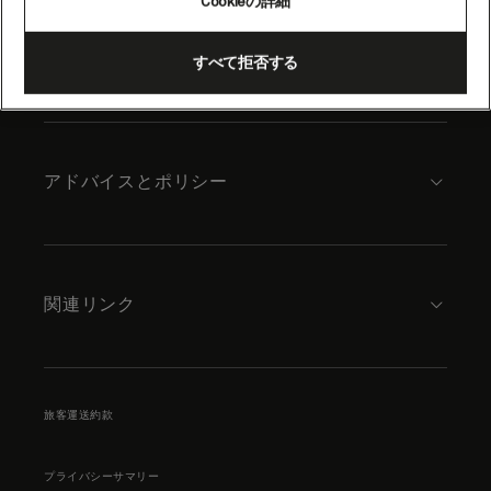
Cookieの詳細
content
キュナードについて
すべて拒否する
アドバイスとポリシー
関連リンク
旅客運送約款
プライバシーサマリー