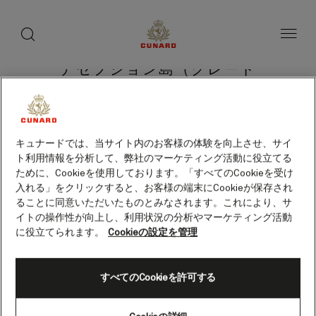
toggle
search
ペ
button
button
ー
ジ
内
容
デセプション島（グレート
へ
ス
ブリテン）
キ
ッ
プ
キュナードでは、当サイト内のお客様の体験を向上させ、サイ
ト利用情報を分析して、弊社のマーケティング活動に役立てる
クルーズを検索
ために、Cookieを使用しております。「すべてのCookieを受け
入れる」をクリックすると、お客様の端末にCookieが保存され
ることに同意いただいたものとみなされます。これにより、サ
イトの操作性が向上し、利用状況の分析やマーケティング活動
に役立てられます。
Cookieの設定を管理
すべてのCookieを許可する
Skip
to
footer