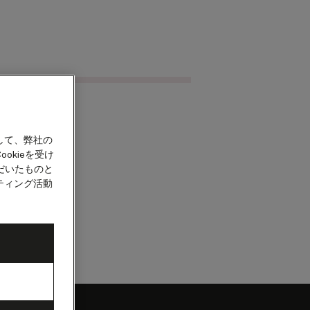
クルーズを検索
カウント
して、弊社の
okieを受け
だいたものと
ティング活動