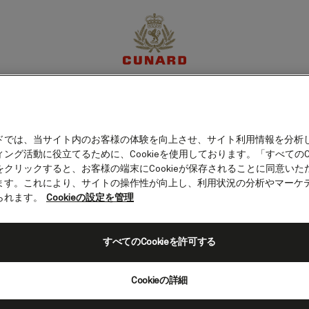
ーズ（ブラジル）
体験
目的地
クルーズ
特別限定オファー
マイア
ドでは、当サイト内のお客様の体験を向上させ、サイト利用情報を分析
ング活動に役立てるために、Cookieを使用しております。「すべてのCo
をクリックすると、お客様の端末にCookieが保存されることに同意いた
ます。これにより、サイトの操作性が向上し、利用状況の分析やマーケ
られます。
Cookieの設定を管理
すべてのCookieを許可する
Cookieの詳細