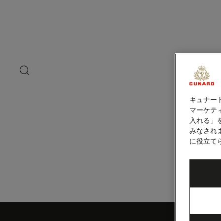
ペ
ー
ジ
内
アマゾン川クル
容
へ
ス
キ
search
洋上の
ッ
button
プ
キュナー
マーケティ
入れる」
みなされ
に役立て
Skip
to