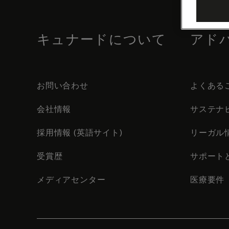
footer
content
キュナードについて
アド
お問い合わせ
よくある
会社情報
サステナ
採用情報 (英語サイト)
リーガル
受賞歴
サポート
メディアセンター
医療要件