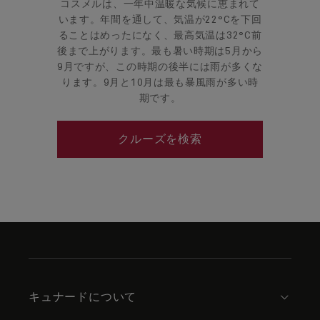
コスメルは、一年中温暖な気候に恵まれて
います。年間を通して、気温が22°Cを下回
ることはめったになく、最高気温は32°C前
後まで上がります。最も暑い時期は5月から
9月ですが、この時期の後半には雨が多くな
ります。9月と10月は最も暴風雨が多い時
期です。
クルーズを検索
Skip
to
footer
content
キュナードについて