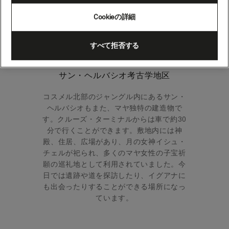
した。風が強いと屋根から大きな音が鳴る
ことから、マヤの人々が一種のハリケーン
Cookieの詳細
警報システムとして建造したと考えられて
います。
すべて拒否する
サン・ヘルバシオ考古学地区
コスメル北部のジャングル内にあるサン・
ヘルバシオもまた、マヤ独特の建造物で
す。クルーズ・ターミナルからは車で約30
分で行くことができます。敷地内には神
殿、住居、広場があり、月の女神イシュ・
チェルが祀られ、多くのマヤ女性の子宝祈
願の巡礼地として利用されていました。今
日では遺跡や道を探訪したり、イグアナに
も出会ったりすることができる場所になっ
ています。