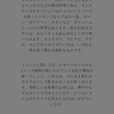
タコスやブリトー、口の中でとろけるよう
なチュロスなどの屋台料理に加え、エンチ
ラーダやスパイシーなチョコレートソース
を使ったメキシコならではの一品、モー
レ・ポブラーノ・チキンなど、ボリューム
たっぷりの料理もあります。魚がお好きな
方には、セビーチェもあらゆるところで食
べられます。オニカマス、マヒマヒ、マグ
ロ、そしてモンガラカワハギは、いずれも
島の海で獲れる新鮮なものです。
ドリンクに関しては、テキーラやメスカル
という2種類の強いスピリッツを試す機会が
多いでしょう。これらは、そのまま飲むか
カクテルにして飲まれることが多くありま
す。美味しいお食事のお供には、爽やかな
マルガリータや冷えたコロナ・ビールにラ
イムのスライスを添えたものはいかがでし
ょうか。