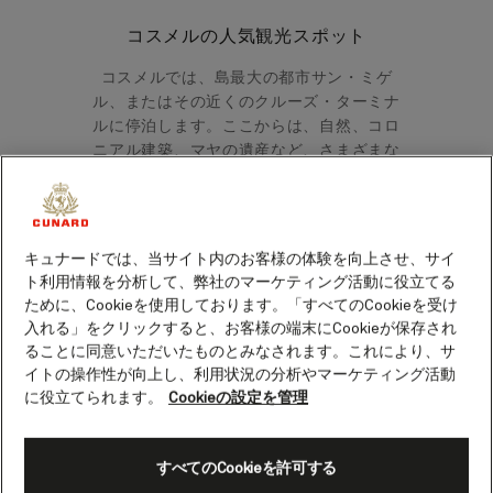
コスメルの人気観光スポット
コスメルでは、島最大の都市サン・ミゲ
ル、またはその近くのクルーズ・ターミナ
ルに停泊します。ここからは、自然、コロ
ニアル建築、マヤの遺産など、さまざまな
観光スポットを訪れることができます。
エル・カラコル考古学地区
キュナードでは、当サイト内のお客様の体験を向上させ、サイ
ト利用情報を分析して、弊社のマーケティング活動に役立てる
島南部のプンタ・スール・エコロジカル・
ために、Cookieを使用しております。「すべてのCookieを受け
入れる」をクリックすると、お客様の端末にCookieが保存され
パーク内に位置するエル・カラコル遺跡
ることに同意いただいたものとみなされます。これにより、サ
は、街から車で約40分の場所にあります。
イトの操作性が向上し、利用状況の分析やマーケティング活動
その歴史は13世紀まで遡ると考えられてい
に役立てられます。
Cookieの設定を管理
ます。
「エル・カラコル」とはスペイン語
で「カタツムリ」を意味しており、神殿の
頂上にあるドームの装飾にカタツムリの殻
すべてのCookieを許可する
が使われていることから、この名がつきま