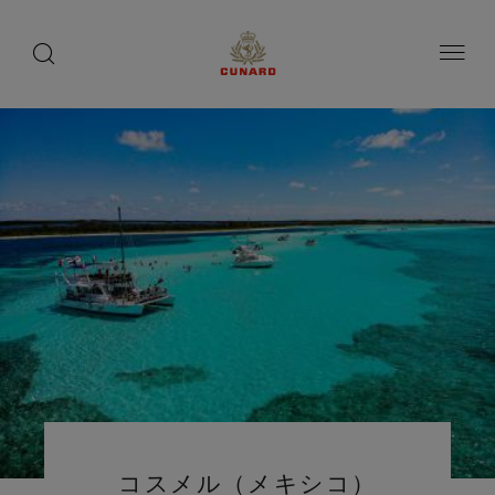
toggle
search
ペ
button
button
ー
ジ
内
容
へ
ス
キ
ッ
プ
コスメル（メキシコ）