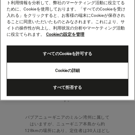
ト利用情報を分析して、弊社のマーケティング活動に役立てる
ニューギニア）
ために、Cookieを使用しております。「すべてのCookieを受け
入れる」をクリックすると、お客様の端末にCookieが保存され
ることに同意いただいたものとみなされます。これにより、サ
パプアニューギニア東海岸の沖に浮かぶ21
イトの操作性が向上し、利用状況の分析やマーケティング活動
の島々は、見事な自然美がもたらす静けさ
に役立てられます。
Cookieの設定を管理
とリラクゼーションの雰囲気に満ちていま
す。
すべてのCookieを許可する
この地域の美しい島々は手つかずの自然が
残っていることで知られていますが、コン
Cookieの詳細
フリクト諸島はまさにその通りの場所で
す。この地域では、大自然を楽しむことが
唯一の醍醐味でしょう。また、遠隔地のた
すべて拒否する
め、たどり着くための交通手段は船のみで
す。
パプアニューギニアのミルン湾州に属して
はいますが、ニューギニア本島から約
128kmの場所にあり、定住者は30人ほどし