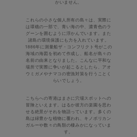
かいません。
これらの小さな個人所有の島々は、実際に
は環礁の一部で、青い海の中、濃青色のラ
グーンを囲むように浮かんでいます。また
諸島の環境保護にも力を入れています。
1886年に測量船ザ・コンフリクト号がこの
海域の海図を初めて作成し、船名が島々の
名前の由来となりました。こんなに平和な
場所で実際に争いが起こるとしたら、アオ
ウミガメやナマコの密漁対策を行うことく
らいでしょう。
こちらへの寄港はまさに穴場スポットへの
冒険といえます。はるか彼方の楽園を思わ
せる絶景がそれを物語っています。多くの
島は緑豊かな植物に覆われ、キノボリカン
ガルーや数々の鳥類の棲みかになっていま
す。