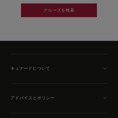
クルーズを検索
Skip
to
footer
content
キュナードについて
アドバイスとポリシー