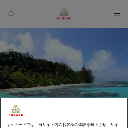
toggle
search
ペ
button
button
ー
ジ
内
容
へ
ス
キ
ッ
プ
コンフリクト諸島（パプア
キュナードでは、当サイト内のお客様の体験を向上させ、サイ