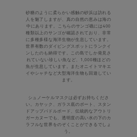
砂糖のように柔らかい感触の砂浜は訪れる
人を魅了しますが、真の自然の恵みは海の
中にあります。こちらのサンゴ礁には400
種類以上のサンゴが確認されており、非常
に多種多様な海洋生物が生息しています。
世界有数のダイビングスポットにランクイ
ンしたのも納得です。この島でしか発見さ
れていない珍しい魚など、1,000種ほどの
魚が生息しています。またオニイトマキエ
イやシャチなど大型海洋生物も回遊してい
ます。
シュノーケルマスクは必ずお持ちくださ
い。カヤック、ガラス底のボート、スタン
ドアップパドルボード、伝統的なアウトリ
ガーカヌーでも、透明度の高い水の下のカ
ラフルな世界をのぞくことができるでしょ
う。