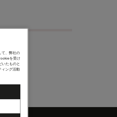
クルーズを検索
カウント
して、弊社の
okieを受け
だいたものと
ティング活動