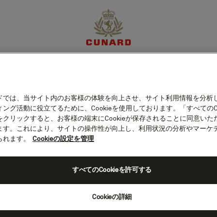
アメリカ）
体験
目的地
クルーズ
特別限定オファー
マイア
ドでは、当サイト内のお客様の体験を向上させ、サイト利用情報を分析
ング活動に役立てるために、Cookieを使用しております。「すべてのCo
をクリックすると、お客様の端末にCookieが保存されることに同意いた
ます。これにより、サイトの操作性が向上し、利用状況の分析やマーケ
られます。
Cookieの設定を管理
すべてのCookieを許可する
Cookieの詳細