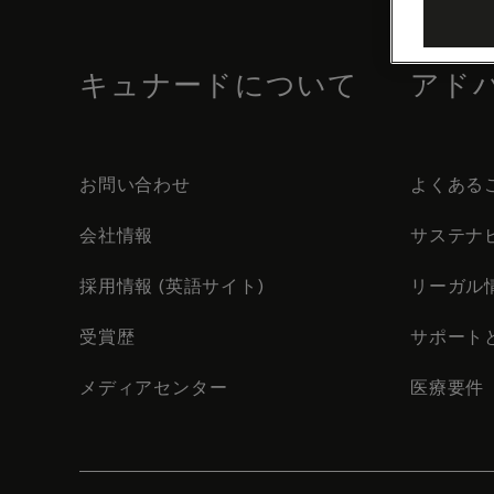
footer
content
キュナードについて
アド
お問い合わせ
よくある
会社情報
サステナ
採用情報 (英語サイト)
リーガル
受賞歴
サポート
メディアセンター
医療要件