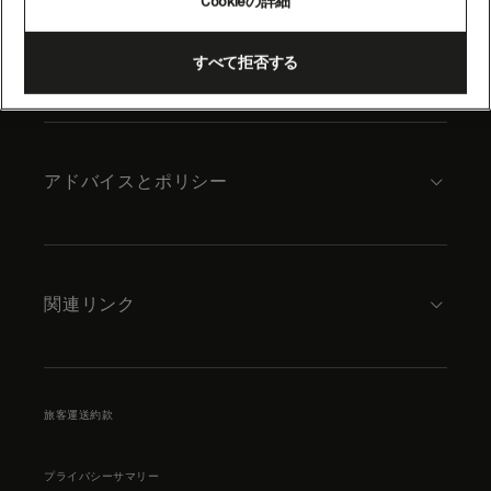
Cookieの詳細
content
キュナードについて
すべて拒否する
アドバイスとポリシー
関連リンク
旅客運送約款
プライバシーサマリー