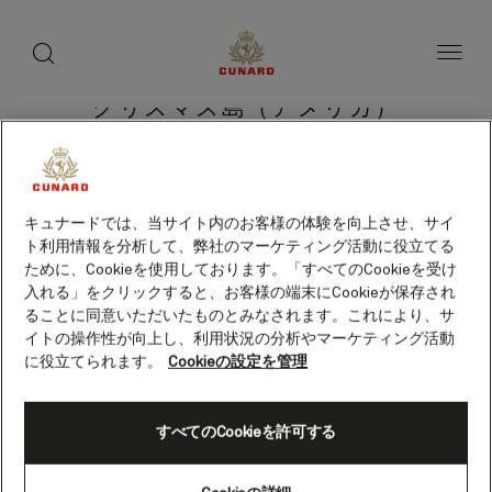
toggle
search
ペ
button
button
ー
ジ
内
容
クリスマス島（アメリカ）
へ
ス
キ
ッ
プ
クルーズを検索
キュナードでは、当サイト内のお客様の体験を向上させ、サイ
ト利用情報を分析して、弊社のマーケティング活動に役立てる
ために、Cookieを使用しております。「すべてのCookieを受け
入れる」をクリックすると、お客様の端末にCookieが保存され
ることに同意いただいたものとみなされます。これにより、サ
イトの操作性が向上し、利用状況の分析やマーケティング活動
に役立てられます。
Cookieの設定を管理
すべてのCookieを許可する
Skip
to
footer