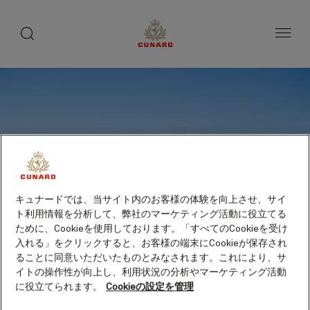
toggle
search
ペ
button
button
ー
ジ
内
容
へ
ス
キ
ッ
プ
キュナードでは、当サイト内のお客様の体験を向上させ、サイ
ト利用情報を分析して、弊社のマーケティング活動に役立てる
ために、Cookieを使用しております。「すべてのCookieを受け
入れる」をクリックすると、お客様の端末にCookieが保存され
ることに同意いただいたものとみなされます。これにより、サ
イトの操作性が向上し、利用状況の分析やマーケティング活動
に役立てられます。
Cookieの設定を管理
アカロア（クライストチャ