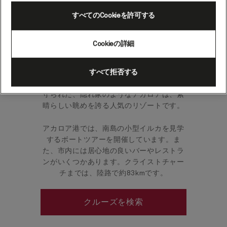
ーチへのツアー）（ニュー
すべてのCookieを許可する
ジーランド）
Cookieの詳細
アカロアはマオリ語で「長い港」を意味し
ますが、ここはその名にふさわしい町で
すべて拒否する
す。細長い半島の上にそびえる休火山に見
守られた、隠れ家のようなアカロアは、素
晴らしい眺めを誇る人気のリゾートです。
アカロア港では、南島の小型イルカを見学
するボートツアーを開催しています。ま
た、市内には居心地の良いバーやレストラ
ンがいくつかあります。クライストチャー
チまでは、陸路で約83kmです。
クルーズを検索