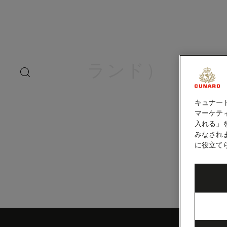
ペ
ー
ジ
内
チャタム諸島ク
容
へ
ス
ランド）
キ
search
洋上の
ッ
button
プ
キュナー
マーケティ
入れる」
みなされ
に役立て
Skip
to