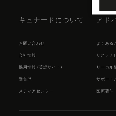
footer
content
キュナードについて
アド
お問い合わせ
よくある
会社情報
サステナ
採用情報 (英語サイト)
リーガル
受賞歴
サポート
メディアセンター
医療要件