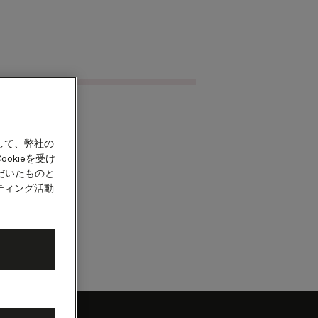
クルーズを検索
カウント
して、弊社の
okieを受け
だいたものと
ティング活動