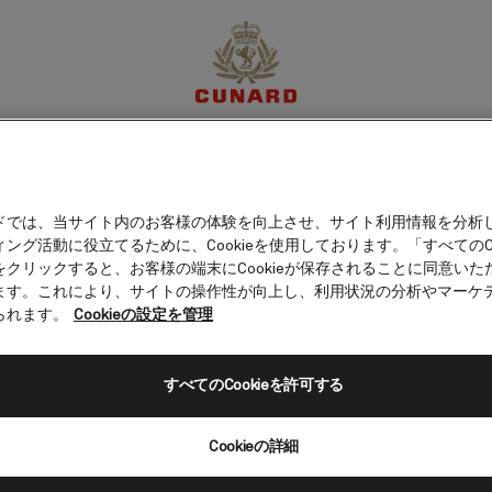
ルージング（ニュージー
体験
目的地
クルーズ
特別限定オファー
マイア
ドでは、当サイト内のお客様の体験を向上させ、サイト利用情報を分析
ング活動に役立てるために、Cookieを使用しております。「すべてのCo
をクリックすると、お客様の端末にCookieが保存されることに同意いた
ます。これにより、サイトの操作性が向上し、利用状況の分析やマーケ
られます。
Cookieの設定を管理
すべてのCookieを許可する
Cookieの詳細