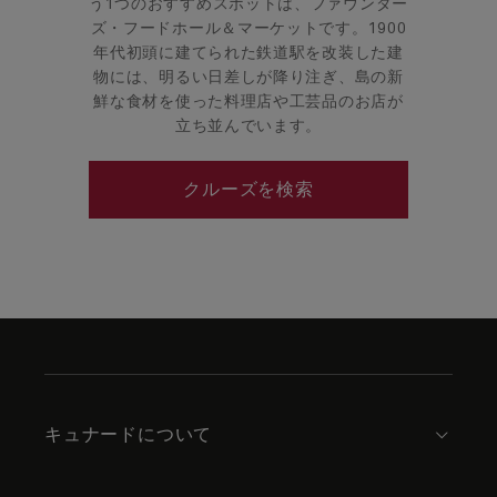
う1つのおすすめスポットは、ファウンダー
ズ・フードホール＆マーケットです。1900
年代初頭に建てられた鉄道駅を改装した建
物には、明るい日差しが降り注ぎ、島の新
鮮な食材を使った料理店や工芸品のお店が
立ち並んでいます。
クルーズを検索
Skip
to
footer
content
キュナードについて