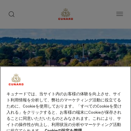
toggle
search
ペ
button
button
ー
ジ
内
容
へ
ス
キ
ッ
プ
キュナードでは、当サイト内のお客様の体験を向上させ、サイ
ト利用情報を分析して、弊社のマーケティング活動に役立てる
ために、Cookieを使用しております。「すべてのCookieを受け
入れる」をクリックすると、お客様の端末にCookieが保存され
ることに同意いただいたものとみなされます。これにより、サ
イトの操作性が向上し、利用状況の分析やマーケティング活動
シャーロットタウン、プリ
に役立てられます。
Cookieの設定を管理