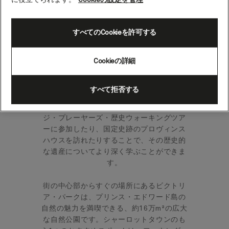
ンス・エドワード島（カナ
ダ）
すべてのCookieを許可する
Cookieの詳細
プリンス・エドワード島の南に位置するシ
ャーロットタウンは、小さいながらも趣の
ある街で、徒歩での観光に最適です。この
すべて拒否する
街は、カナダの建国において歴史的な役割
を果たしたことで知られており、ヘリテー
ジ・プレーヤーズ・歴史ウォーキングツア
ーに参加したり、国定史跡のプロヴィンス
ハウスを訪れたりすることで、その歴史的
な遺産についてより深く学ぶことができま
す。
街の中心部からすぐの場所にあるビクトリ
ア・パークは、プリンス・エドワード島の
自然の魅力を満喫できる、約16万m²の広大
な自然公園です。シャーロットタウンのも