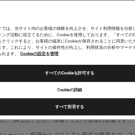
ドでは、当サイト内のお客様の体験を向上させ、サイト利用情報を分析
ング活動に役立てるために、Cookieを使用しております。「すべてのCo
セントルシア）
をクリックすると、お客様の端末にCookieが保存されることに同意いた
ます。これにより、サイトの操作性が向上し、利用状況の分析やマーケ
られます。
Cookieの設定を管理
、首都カストリーズ。カリブ海に面する美しい港があ
すべてのCookieを許可する
セントルシア）の寄港地
Cookieの詳細
セントルシアにもヨーロッパ植民地時代の歴史があり
すべて拒否する
1650年に設立されました。元はカレナージュと呼
れた「浜上げ」とか「漂着」という意味の言葉です。