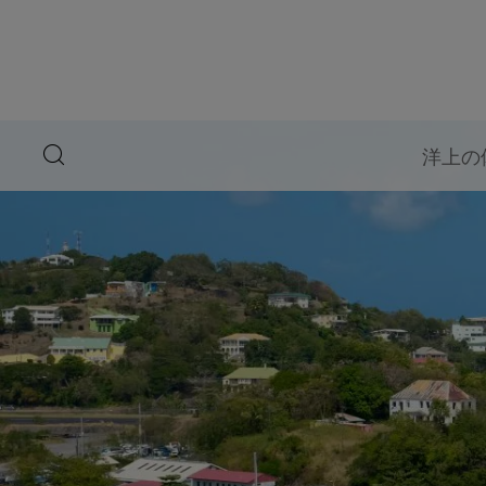
ペ
ー
ジ
内
容
へ
ス
キ
search
洋上の
ッ
button
プ