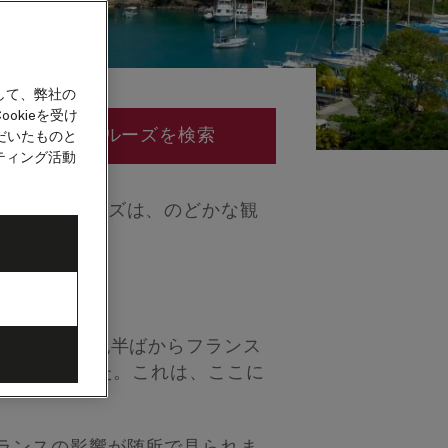
して、弊社の
okieを受け
クルーズを検索
だいたものと
ティング活動
るカストリーズは、のどかな観
案内
ます。17世紀半ばからフランス
ばれていました。これは、ここに