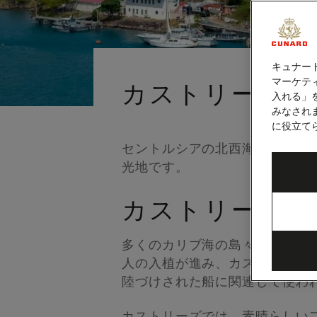
キュナー
マーケティ
カストリーズ（
入れる」
みなされ
に役立て
セントルシアの北西海岸に佇む
光地です。
カストリーズ（
多くのカリブ海の島々と同様、
人の入植が進み、カストリーズは
陸づけされた船に関連して使わ