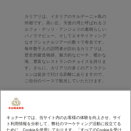
カリアリは、イタリアのサルデーニャ島の
州都です。高い丘、天使の湾と呼ばれるゴ
ルフォ・デッリ・アンジェリの素晴らしい
パノラマビュー、そしてエキサイティング
なオプショナルツアーの数々で有名です。
毎年数千人の訪問者が訪れるカリアリは、
歴史的建造物跡、魅力的なビーチ、暖かな
海、豊富なレストランのチョイスを誇りま
す。さらに、カリアリの多くのアトラクシ
ョンは徒歩で行ける距離にありますので、
ご自分のペースで観光していただけます。
サルデーニャ島カリアリの寄港地案内
カリアリは、皆に知られ愛される地中海の
のんびりしたライフスタイルを象徴する
キュナードでは、当サイト内のお客様の体験を向上させ、サイ
ト利用情報を分析して、弊社のマーケティング活動に役立てる
街。輝く太陽、驚きの建築物、そして見ど
ために、Cookieを使用しております。「すべてのCookieを受け
ころやアクティビティにあふれています。