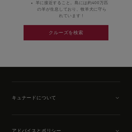
羊に接近すること。島には約400万匹
の羊が生息しており、牧羊犬に守ら
れています！
クルーズを検索
Skip
to
footer
content
キュナードについて
アドバイスとポリシー