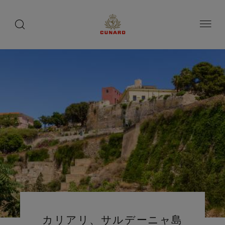
toggle
search
ペ
button
button
ー
ジ
内
容
へ
ス
キ
ッ
プ
カリアリ、サルデーニャ島