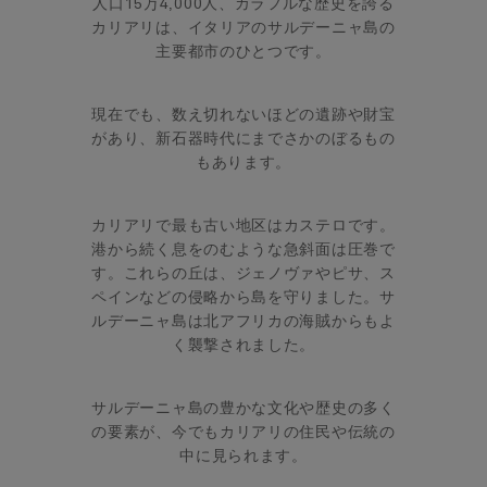
人口15万4,000人、カラフルな歴史を誇る
カリアリは、イタリアのサルデーニャ島の
主要都市のひとつです。
現在でも、数え切れないほどの遺跡や財宝
があり、新石器時代にまでさかのぼるもの
もあります。
カリアリで最も古い地区はカステロです。
港から続く息をのむような急斜面は圧巻で
す。これらの丘は、ジェノヴァやピサ、ス
ペインなどの侵略から島を守りました。サ
ルデーニャ島は北アフリカの海賊からもよ
く襲撃されました。
サルデーニャ島の豊かな文化や歴史の多く
の要素が、今でもカリアリの住民や伝統の
中に見られます。