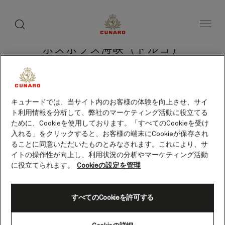
toggle
search
ペ
button
button
ー
ジ
内
容
ボスポラス海峡（トルコ）
へ
ス
キ
ッ
プ
クルーズを検索
キュナードでは、当サイト内のお客様の体験を向上させ、サイ
ト利用情報を分析して、弊社のマーケティング活動に役立てる
ために、Cookieを使用しております。「すべてのCookieを受け
入れる」をクリックすると、お客様の端末にCookieが保存され
ることに同意いただいたものとみなされます。これにより、サ
イトの操作性が向上し、利用状況の分析やマーケティング活動
に役立てられます。
Cookieの設定を管理
すべてのCookieを許可する
Skip
to
footer