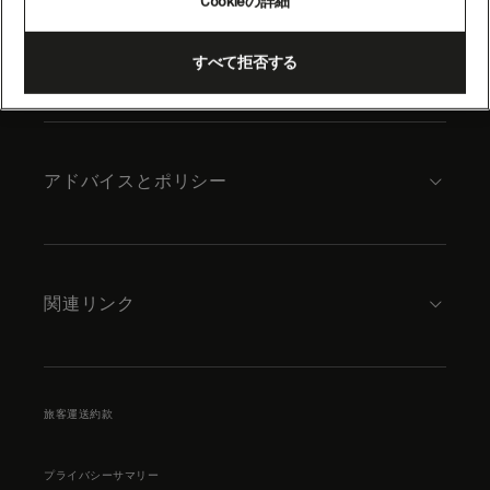
Cookieの詳細
content
キュナードについて
すべて拒否する
アドバイスとポリシー
関連リンク
旅客運送約款
プライバシーサマリー