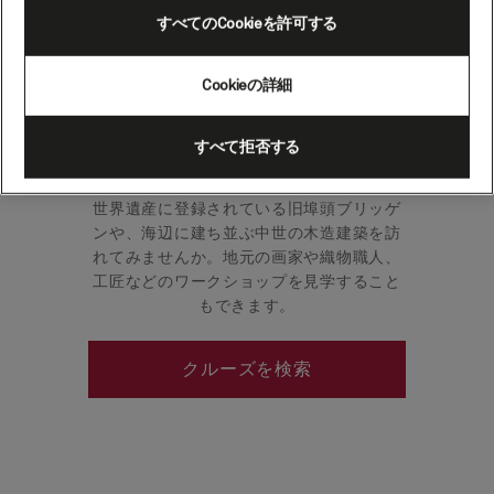
すべてのCookieを許可する
ノルウェーで2番目に大きな都市、ベルゲン
Cookieの詳細
は「フィヨルドへの玄関口」です。この町
の海運業と石油産業は引き続き経済的に重
要な役割を担い、文化と歴史の中心地とし
すべて拒否する
て繁栄を続けています。
世界遺産に登録されている旧埠頭ブリッゲ
ンや、海辺に建ち並ぶ中世の木造建築を訪
れてみませんか。地元の画家や織物職人、
工匠などのワークショップを見学すること
もできます。
クルーズを検索