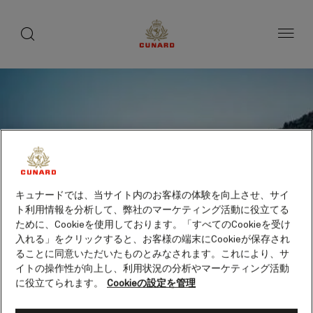
toggle
search
ペ
button
button
ー
ジ
内
容
へ
ス
キ
ッ
プ
キュナードでは、当サイト内のお客様の体験を向上させ、サイ
ト利用情報を分析して、弊社のマーケティング活動に役立てる
ために、Cookieを使用しております。「すべてのCookieを受け
入れる」をクリックすると、お客様の端末にCookieが保存され
ることに同意いただいたものとみなされます。これにより、サ
イトの操作性が向上し、利用状況の分析やマーケティング活動
に役立てられます。
Cookieの設定を管理
ベルゲン（ノルウェー）