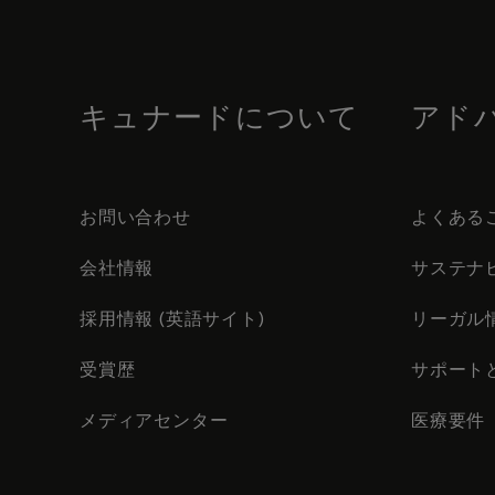
Skip
to
footer
content
キュナードについて
アド
お問い合わせ
よくある
会社情報
サステナ
採用情報 (英語サイト)
リーガル
受賞歴
サポート
メディアセンター
医療要件