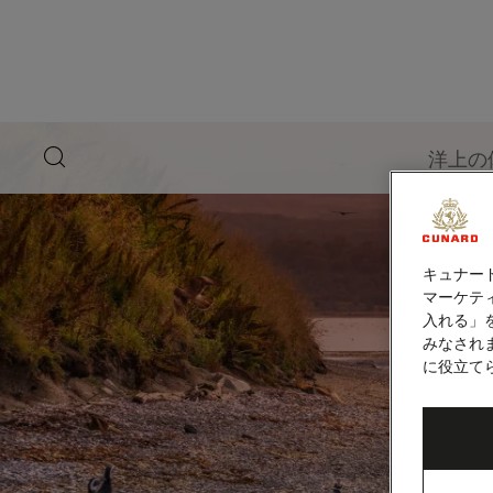
ペ
ー
ジ
内
容
へ
ス
キ
search
洋上の
ッ
button
プ
キュナー
マーケティ
入れる」
みなされ
に役立て