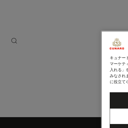
ペ
ー
ジ
内
バロー（英国）
容
へ
ス
キ
search
洋上の
ッ
button
プ
キュナー
マーケティ
入れる」
みなされ
に役立て
Skip
to