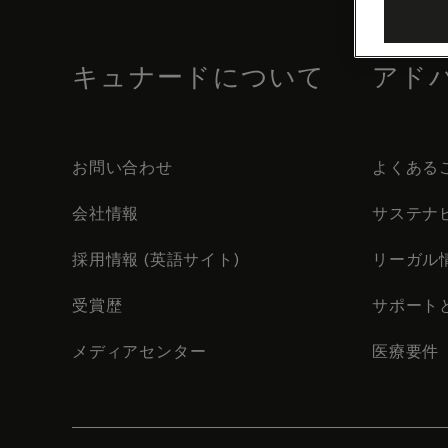
footer
content
キュナードについて
アド
お問い合わせ
よくある
会社情報
サステナ
採用情報 (英語サイト)
リーガル
受賞歴
サポート
メディアセンター
医療要件