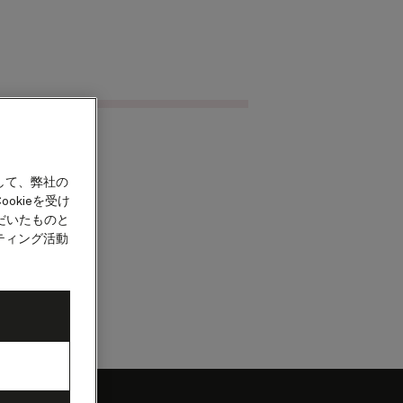
クルーズを検索
カウント
して、弊社の
okieを受け
だいたものと
ティング活動