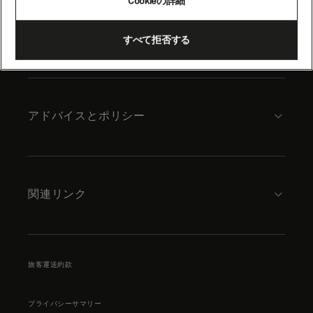
Cookieの詳細
content
キュナードについて
すべて拒否する
アドバイスとポリシー
関連リンク
旅客運送約款
プライバシーサマリー