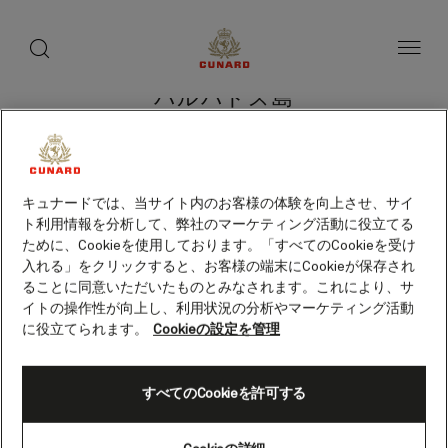
toggle
search
ペ
button
button
ー
ジ
内
容
バルバドス島
へ
ス
キ
ッ
プ
クルーズを検索
キュナードでは、当サイト内のお客様の体験を向上させ、サイ
ト利用情報を分析して、弊社のマーケティング活動に役立てる
ために、Cookieを使用しております。「すべてのCookieを受け
入れる」をクリックすると、お客様の端末にCookieが保存され
ることに同意いただいたものとみなされます。これにより、サ
イトの操作性が向上し、利用状況の分析やマーケティング活動
に役立てられます。
Cookieの設定を管理
すべてのCookieを許可する
Skip
to
footer