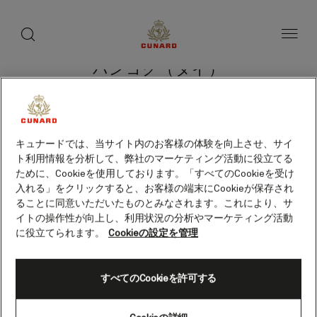
toggle
search
ペ
button
button
ー
ジ
内
容
バンコク（タイ）
へ
ス
キ
ッ
プ
クルーズを検索
キュナードでは、当サイト内のお客様の体験を向上させ、サイ
ト利用情報を分析して、弊社のマーケティング活動に役立てる
ために、Cookieを使用しております。「すべてのCookieを受け
入れる」をクリックすると、お客様の端末にCookieが保存され
ることに同意いただいたものとみなされます。これにより、サ
イトの操作性が向上し、利用状況の分析やマーケティング活動
に役立てられます。
Cookieの設定を管理
すべてのCookieを許可する
Skip
to
footer