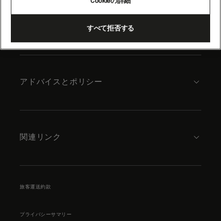
Cookieの詳細
content
キュナードについて
すべて拒否する
アドバイスとポリシー
関連リンク
旅客運送約款
プライバシーサマリー