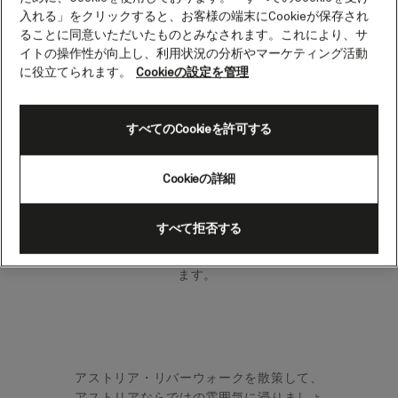
（アメリカ）
入れる」をクリックすると、お客様の端末にCookieが保存され
ることに同意いただいたものとみなされます。これにより、サ
イトの操作性が向上し、利用状況の分析やマーケティング活動
に役立てられます。
Cookieの設定を管理
アメリカのロッキー山脈以西で最古の都
市、魅力的なアストリアには、ミュージア
ム、要塞、ビクトリア様式の建築物などの
すべてのCookieを許可する
見どころを誇ります。また、多くの人気ハ
リウッド作品の撮影場所でもあります。
Cookieの詳細
絵のように美しいアストリアは1811年、太
平洋に近いコロンビア川河口沿いに建設さ
すべて拒否する
れました。街は世界中の人々や文化の影響
を受けた、豊かで変化に富んだ歴史を誇り
ます。
アストリア・リバーウォークを散策して、
アストリアならではの雰囲気に浸りましょ