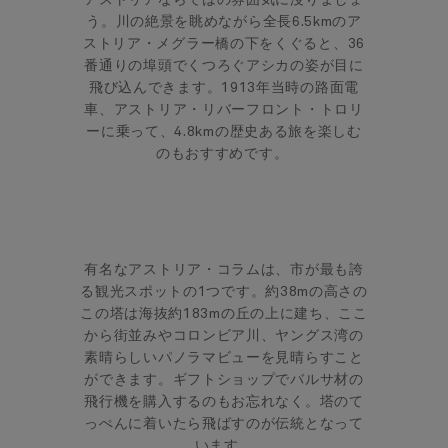
う。川の絶景を眺めながら全長6.5kmのア
ストリア・メグラー橋の下をくぐると、36
番通りの埠頭でくつろぐアシカの姿が目に
飛び込んできます。1913年当時の路面電
車、アストリア・リバーフロント・トロリ
ーに乗って、4.8kmの歴史ある旅を楽しむ
のもおすすめです。
有名なアストリア・コラムは、市が最も誇
る観光スポットの1つです。約38mの高さの
この塔は海抜約183mの丘の上に建ち、ここ
から街並みやコロンビア川、ヤングス湾の
素晴らしいパノラマビューを見晴らすこと
ができます。ギフトショップでバルサ材の
飛行機を購入するのもお忘れなく。塔のて
っぺんに着いたら飛ばすのが伝統となって
います。