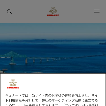
toggle
search
ペ
button
button
ー
ジ
内
容
へ
ス
キ
ッ
プ
キュナードでは、当サイト内のお客様の体験を向上させ、サイ
ト利用情報を分析して、弊社のマーケティング活動に役立てる
アストリア、オレゴン州
ために、Cookieを使用しております。「すべてのCookieを受け