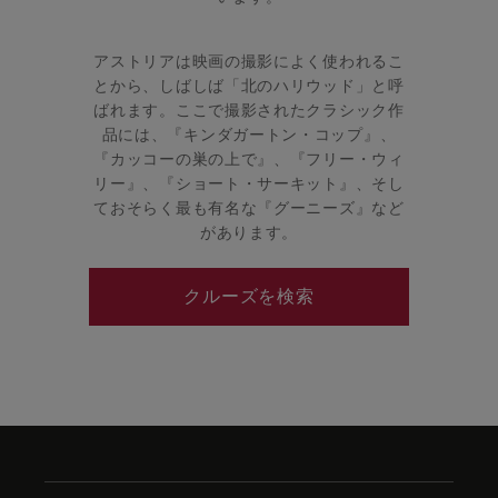
アストリアは映画の撮影によく使われるこ
とから、しばしば「北のハリウッド」と呼
ばれます。ここで撮影されたクラシック作
品には、『キンダガートン・コップ』、
『カッコーの巣の上で』、『フリー・ウィ
リー』、『ショート・サーキット』、そし
ておそらく最も有名な『グーニーズ』など
があります。
クルーズを検索
Skip
to
footer
content