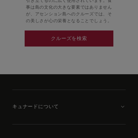
引き立てるのに広く使用されています。食
事は島の文化の大きな要素ではありません
が、アセンション島へのクルーズでは、そ
の美しさが心の栄養となることでしょう。
クルーズを検索
Skip
to
footer
content
キュナードについて