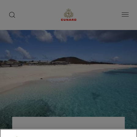
toggle
search
ペ
button
button
ー
ジ
内
容
へ
ス
キ
ッ
プ
アセンション島、セントヘ