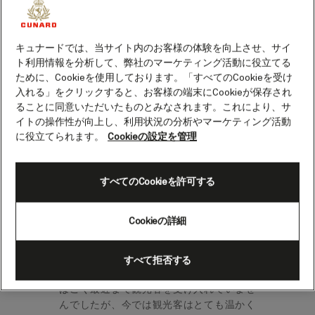
レナ島（クルージング）
キュナードでは、当サイト内のお客様の体験を向上させ、サイ
地平線から徐々に土地が立ち上るのが見え
ト利用情報を分析して、弊社のマーケティング活動に役立てる
ために、Cookieを使用しております。「すべてのCookieを受け
始めると、期待が膨らみます。美しいアセ
入れる」をクリックすると、お客様の端末にCookieが保存され
ンション島に近づくにつれはっきりしてく
ることに同意いただいたものとみなされます。これにより、サ
る美しい景色に、感動と興奮を覚えること
イトの操作性が向上し、利用状況の分析やマーケティング活動
でしょう。百聞は一見にしかずとはこのこ
に役立てられます。
Cookieの設定を管理
とでしょう。
透き通った海と世界有数の美しいビーチに
すべてのCookieを許可する
囲まれたアセンション島は、最も近いセン
トヘレナ島の北西1,290kmに位置し、大西
洋で最も人里離れた島の1つです。
Cookieの詳細
主な集落と港はジョージタウンにあり、人
すべて拒否する
口はわずか200人強です。アセンション島
はごく最近まで観光客を受け入れていませ
んでしたが、今では観光客はとても温かく