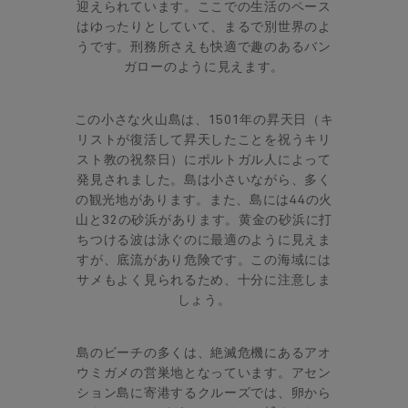
迎えられています。ここでの生活のペース
はゆったりとしていて、まるで別世界のよ
うです。刑務所さえも快適で趣のあるバン
ガローのように見えます。
この小さな火山島は、1501年の昇天日（キ
リストが復活して昇天したことを祝うキリ
スト教の祝祭日）にポルトガル人によって
発見されました。島は小さいながら、多く
の観光地があります。また、島には44の火
山と32の砂浜があります。黄金の砂浜に打
ちつける波は泳ぐのに最適のように見えま
すが、底流があり危険です。この海域には
サメもよく見られるため、十分に注意しま
しょう。
島のビーチの多くは、絶滅危機にあるアオ
ウミガメの営巣地となっています。アセン
ション島に寄港するクルーズでは、卵から