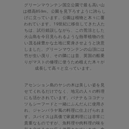
グリーンマウンテン国立公園で最も高い山
は標高859m。公園を見下ろすように誇らし
げに立っています。公園は植物と木々に覆
われています。19世紀に移住してきた人た
ちは、試行錯誤しながら、この荒涼とした
火山島を今日見られるような熱帯植物の生
い茂る緑豊かな土地に変身させようと決意
しました。グリーンマウンテンの山頂には
竹が生い茂り、その隣には昔、英国の船乗
りがマストの修理に使うため植えた木々が
成長して高々と立っています。
アセンション島のヤシの木は美しい姿を見
せてくれるだけでなく、地元の人々の料理
にも活かされています。バナナもココナッ
ツもシーフードと一緒にふんだんに使用さ
れ、ジャンバラヤ風の料理に仕上げられま
す。スパイスは高価で家庭料理には非常に
貴重なものですが、魚料理や肉料理の味を