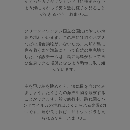
かえったカメがグンカンドリに捕まらない
よう海に向かって突き進む様子を見ること
ができるかもしれません。
グリーンマウンテン国立公園には珍しい海
鳥の群れがいます。この島には猫やネズミ
などの捕食動物がいないため、人類が島に
住み着くまで海鳥にとって自然の生息地で
した。保護チームは、島に海鳥が戻って再
び生息できる場所となるよう懸命に取り組
んでいます。
空を飛ぶ鳥を眺めたら、海に目を向けてみ
ましょう。たくさんの海洋生物を観察する
ことができます。船で航行中、跳ね回るバ
ンドウイルカの群れはよく見られる光景の1
つです。運が良ければ、ザトウクジラも見
られるかもしれません。