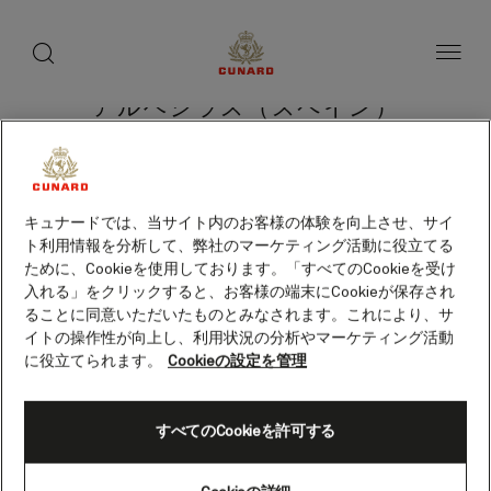
toggle
search
ペ
button
button
ー
ジ
内
容
アルヘシラス（スペイン）
へ
ス
キ
ッ
プ
クルーズを検索
キュナードでは、当サイト内のお客様の体験を向上させ、サイ
ト利用情報を分析して、弊社のマーケティング活動に役立てる
ために、Cookieを使用しております。「すべてのCookieを受け
入れる」をクリックすると、お客様の端末にCookieが保存され
ることに同意いただいたものとみなされます。これにより、サ
イトの操作性が向上し、利用状況の分析やマーケティング活動
に役立てられます。
Cookieの設定を管理
すべてのCookieを許可する
Skip
to
footer