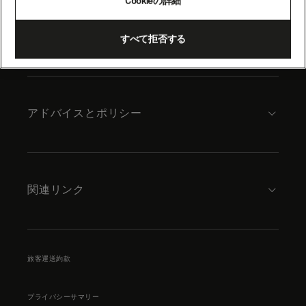
Cookieの詳細
content
キュナードについて
すべて拒否する
アドバイスとポリシー
関連リンク
旅客運送約款
プライバシーサマリー