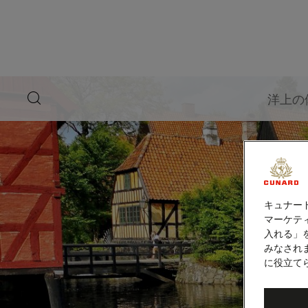
ペ
ー
ジ
内
容
へ
ス
キ
search
洋上の
ッ
button
プ
キュナー
マーケティ
入れる」
みなされ
に役立て