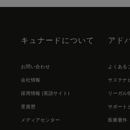
Skip
to
footer
content
キュナードについて
アド
お問い合わせ
よくある
会社情報
サステナ
採用情報 (英語サイト)
リーガル
受賞歴
サポート
メディアセンター
医療要件