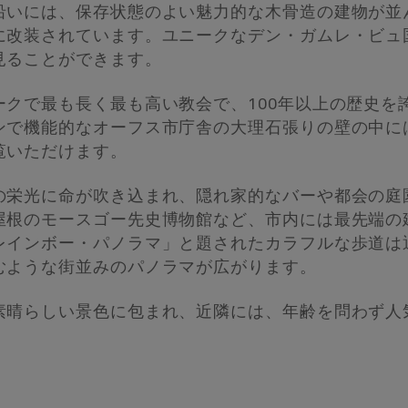
沿いには、保存状態のよい魅力的な木骨造の建物が並
に改装されています。ユニークなデン・ガムレ・ビュ
見ることができます。
ークで最も長く最も高い教会で、100年以上の歴史を
ンで機能的なオーフス市庁舎の大理石張りの壁の中に
覧いただけます。
の栄光に命が吹き込まれ、隠れ家的なバーや都会の庭
屋根のモースゴー先史博物館など、市内には最先端の
レインボー・パノラマ」と題されたカラフルな歩道は通
むような街並みのパノラマが広がります。
素晴らしい景色に包まれ、近隣には、年齢を問わず人