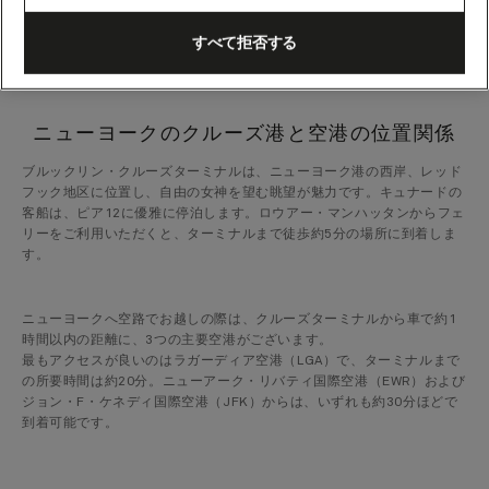
てご乗船いただけるようご案内いたします。
すべて拒否する
ニューヨークのクルーズ港と空港の位置関係
ブルックリン・クルーズターミナルは、ニューヨーク港の西岸、レッド
フック地区に位置し、自由の女神を望む眺望が魅力です。キュナードの
客船は、ピア12に優雅に停泊します。ロウアー・マンハッタンからフェ
リーをご利用いただくと、ターミナルまで徒歩約5分の場所に到着しま
す。
ニューヨークへ空路でお越しの際は、クルーズターミナルから車で約1
時間以内の距離に、3つの主要空港がございます。
最もアクセスが良いのはラガーディア空港（LGA）で、ターミナルまで
の所要時間は約20分。ニューアーク・リバティ国際空港（EWR）および
ジョン・F・ケネディ国際空港（JFK）からは、いずれも約30分ほどで
到着可能です。