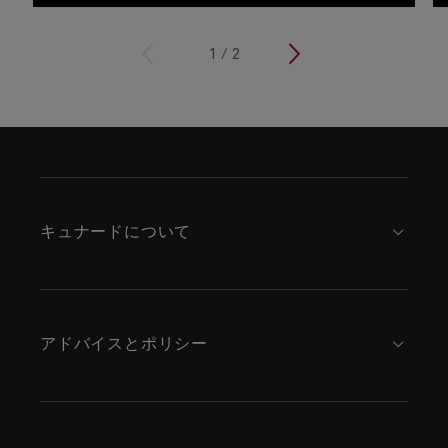
<
1
/
2
>
Skip
to
footer
content
キュナードについて
アドバイスとポリシー