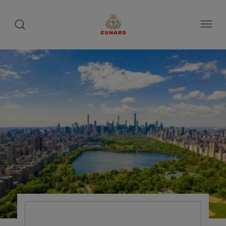
toggle
search
ペ
button
button
ー
ジ
内
容
へ
ス
キ
ッ
プ