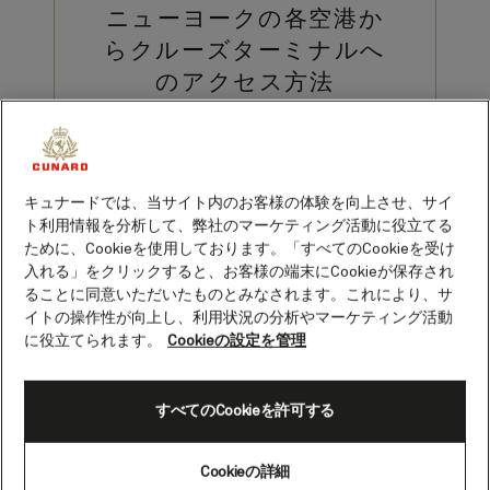
ニューヨークの各空港か
らクルーズターミナルへ
のアクセス方法
ニューヨークのジョン・F・ケネディ
（JFK）空港、ラガーディア空港、ニュ
ーアーク空港から、ブルックリンのクル
キュナードでは、当サイト内のお客様の体験を向上させ、サイ
ーズターミナルまでのアクセス方法をご
ト利用情報を分析して、弊社のマーケティング活動に役立てる
案内いたします。
ために、Cookieを使用しております。「すべてのCookieを受け
入れる」をクリックすると、お客様の端末にCookieが保存され
ることに同意いただいたものとみなされます。これにより、サ
イトの操作性が向上し、利用状況の分析やマーケティング活動
に役立てられます。
Cookieの設定を管理
ニューヨーク発のクルーズは、カナダやニューイングランドの紅葉が織
りなす絶景への扉。あるいは、クイーン・メリー2で大西洋を渡る、気
品に満ちた自由な日々の幕開けです。
すべてのCookieを許可する
あとは、空港からブルックリン・クルーズターミナルまでの移動を済ま
せるだけ。
このガイドでは、摩天楼がそびえるニューヨークの街並みをスムーズに
Cookieの詳細
進み、イエローキャブの風景を眺めながら、キュナードの客船へ安心し