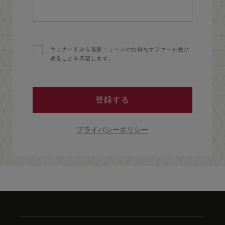
キュナードから最新ニュースやお得なオファーを受け
取ることを希望します。
登録する
プライバシーポリシー
Skip
to
footer
content