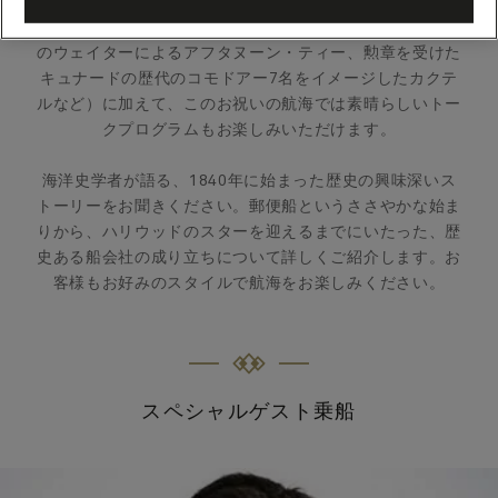
を開催いたします。いつもお楽しみいただけるキュナード
ならではの体験（きらびやかなガラ・イブニング、白手袋
のウェイターによるアフタヌーン・ティー、勲章を受けた
キュナードの歴代のコモドアー7名をイメージしたカクテ
ルなど）に加えて、このお祝いの航海では素晴らしいトー
クプログラムもお楽しみいただけます。
海洋史学者が語る、1840年に始まった歴史の興味深いス
トーリーをお聞きください。郵便船というささやかな始ま
りから、ハリウッドのスターを迎えるまでにいたった、歴
史ある船会社の成り立ちについて詳しくご紹介します。お
客様もお好みのスタイルで航海をお楽しみください。
スペシャルゲスト乗船