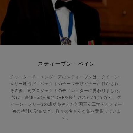
スティーブン・ペイン
チャータード・エンジニアのスティーブンは、クイーン・
メリー建造プロジェクトのチーフデザイナーに任命され、
その後、同プロジェクトのディレクターに携わりました。
彼は、海運への貢献でOBEを授与されただけでなく、ク
イーン・メリー2の成功を称えた英国王立工学アカデミー
初の特別功労賞など、数々の名誉ある賞を受賞していま
す。