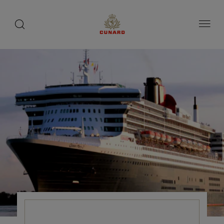
1 / 7
toggle
search
ペ
button
button
ー
ジ
内
容
へ
ス
キ
ッ
プ